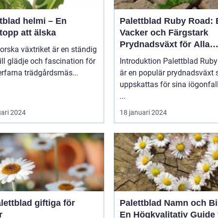
tblad helmi – En
Palettblad Ruby Road: 
topp att älska
Vacker och Färgstark
Prydnadsväxt för Alla
forska växtriket är en ständig
Trädgårdar
till glädje och fascination för
Introduktion Palettblad Ruby Road
rfarna trädgårdsmäs...
är en populär prydnadsväxt
uppskattas för sina iögonfa
...
uari 2024
18 januari 2024
lettblad giftiga för
Palettblad Namn och Bi
r
En Högkvalitativ Guide 