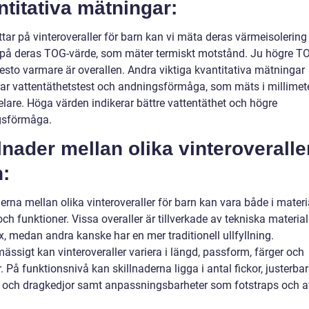
titativa mätningar:
ittar på vinteroveraller för barn kan vi mäta deras värmeisoleri
ta på deras TOG-värde, som mäter termiskt motstånd. Ju högre T
desto varmare är overallen. Andra viktiga kvantitativa mätningar
rar vattentäthetstest och andningsförmåga, som mäts i millimet
elare. Höga värden indikerar bättre vattentäthet och högre
gsförmåga.
lnader mellan olika vinteroveralle
:
erna mellan olika vinteroveraller för barn kan vara både i materi
ch funktioner. Vissa overaller är tillverkade av tekniska materia
, medan andra kanske har en mer traditionell ullfyllning.
ssigt kan vinteroveraller variera i längd, passform, färger och
 På funktionsnivå kan skillnaderna ligga i antal fickor, justerba
och dragkedjor samt anpassningsbarheter som fotstraps och a