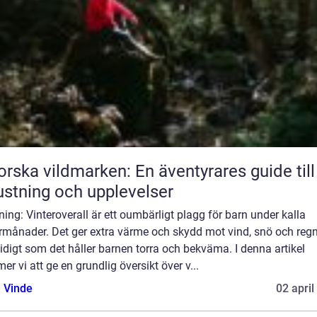
orska vildmarken: En äventyrares guide till
ustning och upplevelser
ning: Vinteroverall är ett oumbärligt plagg för barn under kalla
rmånader. Det ger extra värme och skydd mot vind, snö och regn
digt som det håller barnen torra och bekväma. I denna artikel
r vi att ge en grundlig översikt över v...
 Vinde
02 april