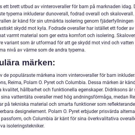
s ett brett utbud av vinteroveraller för barn på marknaden idag.
te typerna inkluderar dunoverall, fodrad overall och skaloverall.
allen är känd för sin utmärkta isolering genom fjäderfyllningen
astiskt skydd mot kyla. Fodrade overaller har istället ett foder av
nat varmt material som ger extra komfort och isolering. Skalover
re variant som är utformad för att ge skydd mot vind och vatten 
a nivå av värme som de andra typerna.
ulära märken:
v de populäraste märkena inom vinteroveraller för barn inkluder
ons, Reima, Polarn O. Pyret och Columbia. Dessa märken är känd
 kvalitet, hållbarhet och funktionella egenskaper. Didriksons är 
r sina vattentäta overaller med hög andningsförmåga, medan R
ar på tekniska material och smarta funktioner som reflekterande 
terbara designelement. Polarn O. Pyret erbjuder prisvärda altern
 passform, och Columbia är känt för sina överkvalitativa overal
va isoleringstekniker.