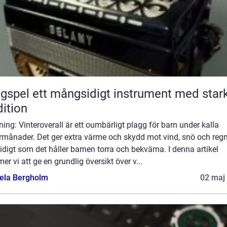
ngsidigt instrument med stark
dition
ning: Vinteroverall är ett oumbärligt plagg för barn under kalla
rmånader. Det ger extra värme och skydd mot vind, snö och regn
digt som det håller barnen torra och bekväma. I denna artikel
r vi att ge en grundlig översikt över v...
ela Bergholm
02 maj