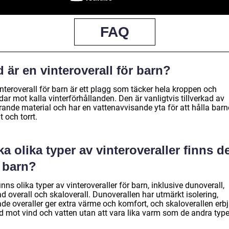
FAQ
 är en vinteroverall för barn?
nteroverall för barn är ett plagg som täcker hela kroppen och
ar mot kalla vinterförhållanden. Den är vanligtvis tillverkad av
rande material och har en vattenavvisande yta för att hålla barn
 och torrt.
ka olika typer av vinteroveraller finns d
r barn?
inns olika typer av vinteroveraller för barn, inklusive dunoverall,
d overall och skaloverall. Dunoverallen har utmärkt isolering,
ade overaller ger extra värme och komfort, och skaloverallen erb
d mot vind och vatten utan att vara lika varm som de andra type