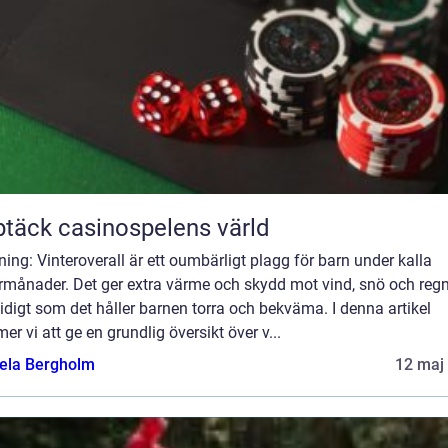
täck casinospelens värld
ning: Vinteroverall är ett oumbärligt plagg för barn under kalla
rmånader. Det ger extra värme och skydd mot vind, snö och regn
digt som det håller barnen torra och bekväma. I denna artikel
r vi att ge en grundlig översikt över v...
ela Bergholm
12 maj