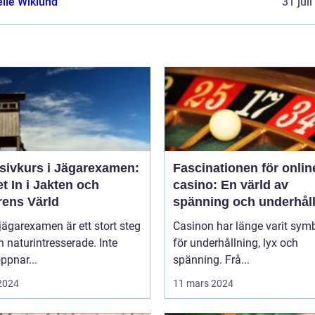
elle Wiklund
31 jul
nsivkurs i Jägarexamen:
Fascinationen för onlin
t In i Jakten och
casino: En värld av
rens Värld
spänning och underhål
 jägarexamen är ett stort steg
Casinon har länge varit sym
n naturintresserade. Inte
för underhållning, lyx och
ppnar...
spänning. Frå...
 2024
11 mars 2024