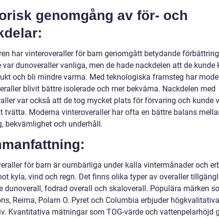
torisk genomgång av för- och
kdelar:
ren har vinteroveraller för barn genomgått betydande förbättring
e var dunoveraller vanliga, men de hade nackdelen att de kunde
 fukt och bli mindre varma. Med teknologiska framsteg har mod
veraller blivit bättre isolerade och mer bekväma. Nackdelen med
aller var också att de tog mycket plats för förvaring och kunde 
t tvätta. Moderna vinteroveraller har ofta en bättre balans mell
g, bekvämlighet och underhåll.
manfattning:
veraller för barn är oumbärliga under kalla vintermånader och er
t kyla, vind och regn. Det finns olika typer av overaller tillgängl
ve dunoverall, fodrad overall och skaloverall. Populära märken 
ons, Reima, Polarn O. Pyret och Columbia erbjuder högkvalitativ
tiv. Kvantitativa mätningar som TOG-värde och vattenpelarhöjd 