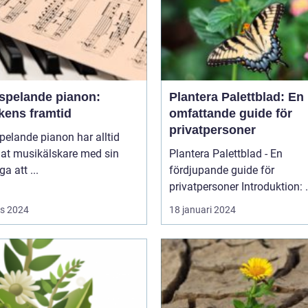
vspelande pianon:
Plantera Palettblad: En
kens framtid
omfattande guide för
privatpersoner
pelande pianon har alltid
lat musikälskare med sin
Plantera Palettblad - En
a att ...
fördjupande guide för
privatpers
s 2024
18 januari 2024