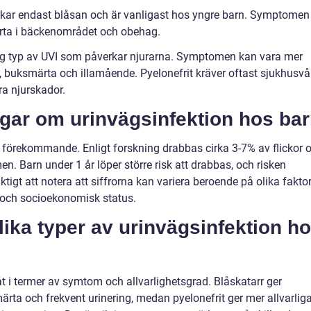
erkar endast blåsan och är vanligast hos yngre barn. Symptomen
ärta i bäckenområdet och obehag.
arlig typ av UVI som påverkar njurarna. Symptomen kan vara mer
sa, buksmärta och illamående. Pyelonefrit kräver oftast sjukhusvå
ra njurskador.
ngar om urinvägsinfektion hos ba
t förekommande. Enligt forskning drabbas cirka 3-7% av flickor 
. Barn under 1 år löper större risk att drabbas, och risken
tigt att notera att siffrorna kan variera beroende på olika fakto
 och socioekonomisk status.
lika typer av urinvägsinfektion h
 åt i termer av symtom och allvarlighetsgrad. Blåskatarr ger
ta och frekvent urinering, medan pyelonefrit ger mer allvarlig