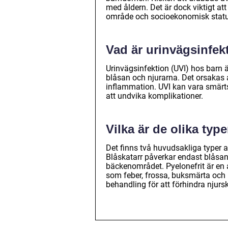
med åldern. Det är dock viktigt att
område och socioekonomisk statu
Vad är urinvägsinfek
Urinvägsinfektion (UVI) hos barn ä
blåsan och njurarna. Det orsakas a
inflammation. UVI kan vara smärts
att undvika komplikationer.
Vilka är de olika typ
Det finns två huvudsakliga typer a
Blåskatarr påverkar endast blåsa
bäckenområdet. Pyelonefrit är en
som feber, frossa, buksmärta och 
behandling för att förhindra njurs