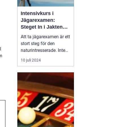
Intensivkurs i
Jägarexamen:
Steget In i Jakten
och Naturens Värld
Att ta jägarexamen är ett
stort steg för den
I
naturintresserade. Inte
am
bara öppnar det dörrar
10 juli 2024
till en av Sveriges äldsta
traditioner jakten utan
det är också en väg till
kunskap om och respekt
för v&ar...