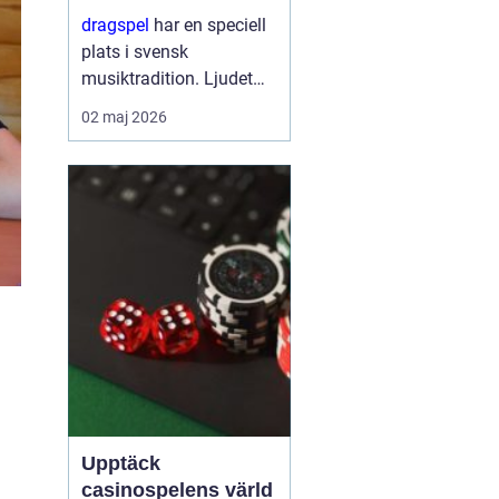
stark tradition
dragspel
har en speciell
plats i svensk
musiktradition. Ljudet
känns igen från
02 maj 2026
folkparker, dansbanor,
visor vid köksbordet och
moderna
scenframträdanden.
Samtidigt är instrumen...
Upptäck
casinospelens värld