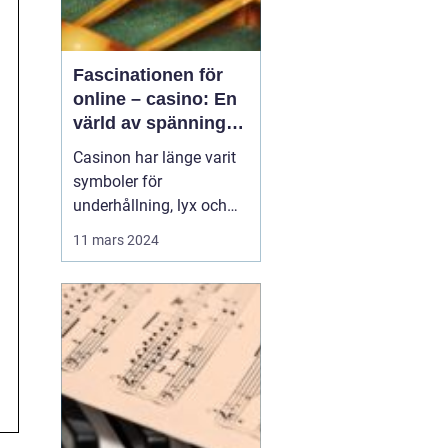
Fascinationen för
online – casino: En
värld av spänning
och underhållning
Casinon har länge varit
symboler för
underhållning, lyx och
spänning. Från de
11 mars 2024
glittrande golv i Las
Vegas till de digitala
spelen på nätet,
fortsätter
casinoupplevelsen att
locka miljontals
besökare var...