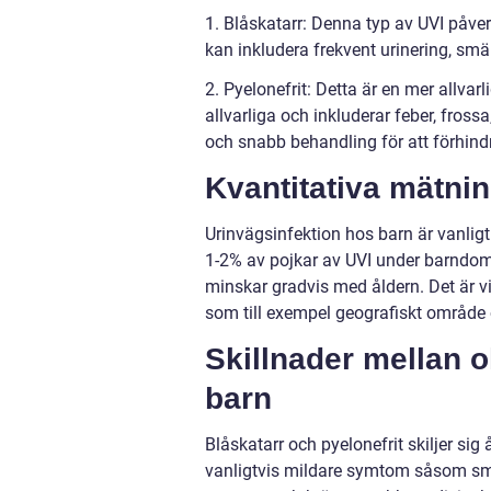
1. Blåskatarr: Denna typ av UVI påv
kan inkludera frekvent urinering, sm
2. Pyelonefrit: Detta är en mer allv
allvarliga och inkluderar feber, fros
och snabb behandling för att förhind
Kvantitativa mätni
Urinvägsinfektion hos barn är vanlig
1-2% av pojkar av UVI under barndomen
minskar gradvis med åldern. Det är vik
som till exempel geografiskt område
Skillnader mellan o
barn
Blåskatarr och pyelonefrit skiljer sig
vanligtvis mildare symtom såsom smär