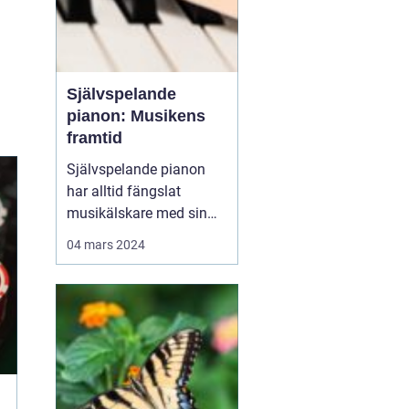
Självspelande
pianon: Musikens
framtid
Självspelande pianon
har alltid fängslat
musikälskare med sin
förmåga att återskapa
04 mars 2024
fängslande pianomusik
utan en pianist. Från de
förhistoriska pianolorna
till de moderna digitala
systemen har teknolog...