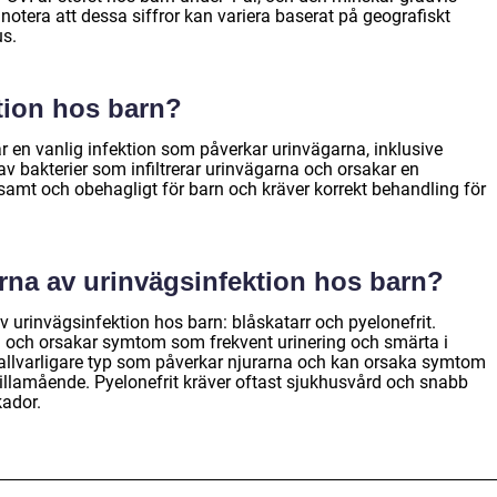
 notera att dessa siffror kan variera baserat på geografiskt
s.
tion hos barn?
r en vanlig infektion som påverkar urinvägarna, inklusive
v bakterier som infiltrerar urinvägarna och orsakar en
amt och obehagligt för barn och kräver korrekt behandling för
erna av urinvägsinfektion hos barn?
v urinvägsinfektion hos barn: blåskatarr och pyelonefrit.
n och orsakar symtom som frekvent urinering och smärta i
 allvarligare typ som påverkar njurarna och kan orsaka symtom
illamående. Pyelonefrit kräver oftast sjukhusvård och snabb
kador.