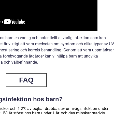
os barn en vanlig och potentiellt allvarlig infektion som kan
t är viktigt att vara medveten om symtom och olika typer av UV
agnostisering och korrekt behandling. Genom att vara uppmärks
förebyggande åtgärder kan vi hjälpa barn att undvika
sa och välbefinnande.
FAQ
ägsinfektion hos barn?
flickor och 1-2% av pojkar drabbas av urinvägsinfektion under
UVI är störst hos barn under 1 år, och den minskar gradvis