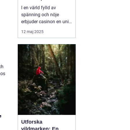
I en värld fylld av
spänning och nöje
erbjuder casinon en unik
upplevelse som lockar
12 maj 2025
miljontals människor
världen över. Från
glittrande ljus i Las
Vegas till den digitala
spelvärlden online,
ch
bjuder casinon p&a...
hos
,
Utforska
vildmarken: En