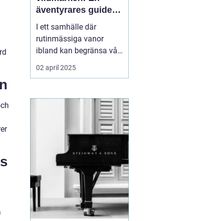
äventyrares guide
till utrustning och
I ett samhälle där
upplevelser
rutinmässiga vanor
ibland kan begränsa vår
rd
kreativitet och
02 april 2025
äventyrslust, finns det
rn
inget som att bege sig ut
i vildmarken för att
och
återupptäcka frihetens
sanna essens. För må...
rer
os
a