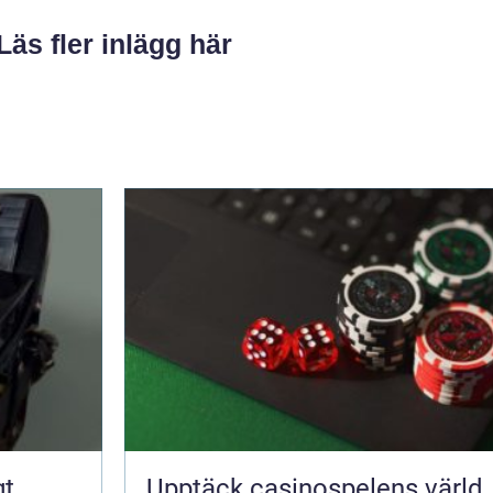
Läs fler inlägg här
Upptäck casinospelens värld