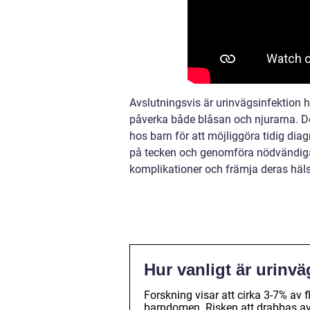
Avslutningsvis är urinvägsinfektion h
påverka både blåsan och njurarna. De
hos barn för att möjliggöra tidig di
på tecken och genomföra nödvändiga 
komplikationer och främja deras häl
Hur vanligt är urinv
Forskning visar att cirka 3-7% av 
barndomen. Risken att drabbas av 