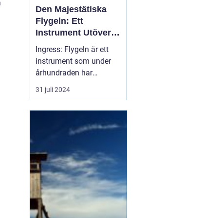
a
Den Majestätiska
Flygeln: Ett
Instrument Utöver
Det Vanliga
Ingress: Flygeln är ett
instrument som under
århundraden har
förtrollat människor med
31 juli 2024
sitt rika, varma och
kraftfulla ljud. Dess
ståtliga närvaro och
förmåga att leverera en
orkesters bredd av toner
gör...