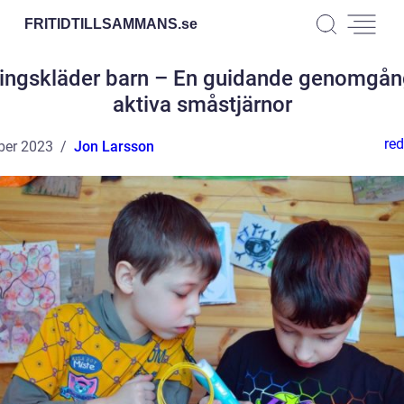
FRITIDTILLSAMMANS.
se
ingskläder barn – En guidande genomgån
aktiva småstjärnor
red
ber 2023
Jon Larsson