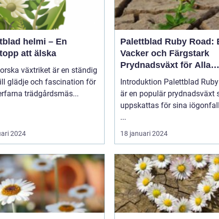
tblad helmi – En
Palettblad Ruby Road: 
topp att älska
Vacker och Färgstark
Prydnadsväxt för Alla
forska växtriket är en ständig
Trädgårdar
till glädje och fascination för
Introduktion Palettblad Ruby Road
rfarna trädgårdsmäs...
är en populär prydnadsväxt
uppskattas för sina iögonfa
...
uari 2024
18 januari 2024