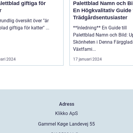
lettblad giftiga för
Palettblad Namn och Bi
r
En Högkvalitativ Guide 
Trädgårdsentusiaster
palettblad giftiga för katter" ...
**Inledning** En Guide till
Palettblad Namn och Bild: U
Skönheten i Denna Färgglad
Växtfami...
uari 2024
17 januari 2024
Adress