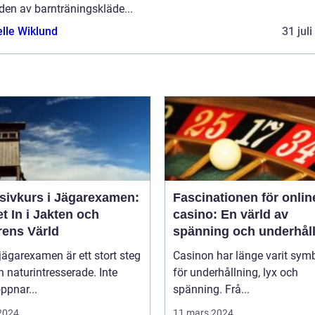
lden av barnträningskläde...
elle Wiklund
31 jul
nsivkurs i Jägarexamen:
Fascinationen för onlin
t In i Jakten och
casino: En värld av
rens Värld
spänning och underhål
 jägarexamen är ett stort steg
Casinon har länge varit sym
n naturintresserade. Inte
för underhållning, lyx och
ppnar...
spänning. Frå...
 2024
11 mars 2024