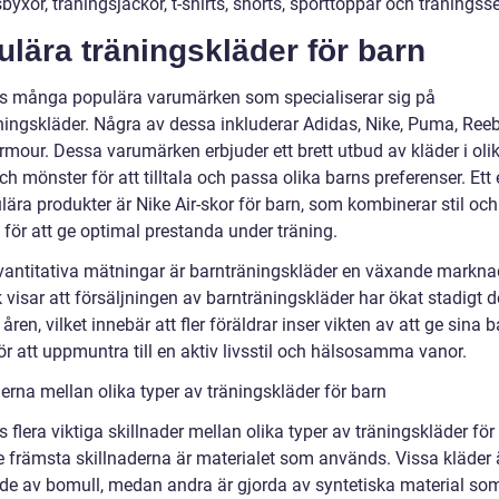
byxor, träningsjackor, t-shirts, shorts, sporttoppar och träningsse
lära träningskläder för barn
ns många populära varumärken som specialiserar sig på
ningskläder. Några av dessa inkluderar Adidas, Nike, Puma, Ree
mour. Dessa varumärken erbjuder ett brett utbud av kläder i olika
ch mönster för att tilltala och passa olika barns preferenser. Et
ära produkter är Nike Air-skor för barn, som kombinerar stil och
 för att ge optimal prestanda under träning.
kvantitativa mätningar är barnträningskläder en växande markna
k visar att försäljningen av barnträningskläder har ökat stadigt d
åren, vilket innebär att fler föräldrar inser vikten av att ge sina b
ör att uppmuntra till en aktiv livsstil och hälsosamma vanor.
erna mellan olika typer av träningskläder för barn
s flera viktiga skillnader mellan olika typer av träningskläder för
e främsta skillnaderna är materialet som används. Vissa kläder 
kade av bomull, medan andra är gjorda av syntetiska material so