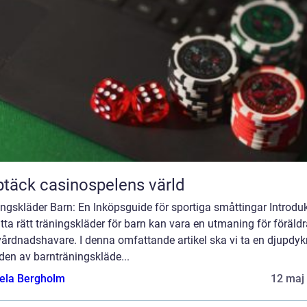
täck casinospelens värld
ngskläder Barn: En Inköpsguide för sportiga småttingar Introduk
itta rätt träningskläder för barn kan vara en utmaning för föräldr
vårdnadshavare. I denna omfattande artikel ska vi ta en djupdy
lden av barnträningskläde...
ela Bergholm
12 maj