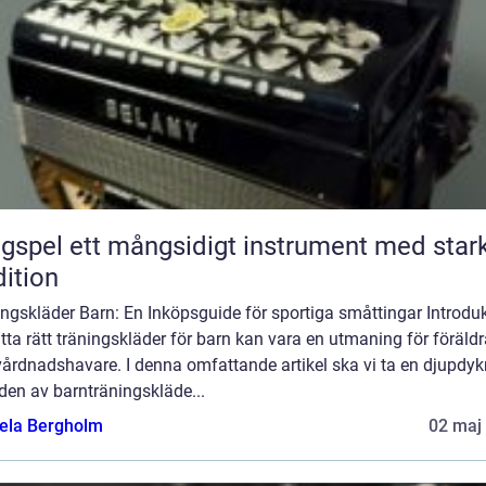
ngsidigt instrument med stark
dition
ngskläder Barn: En Inköpsguide för sportiga småttingar Introduk
itta rätt träningskläder för barn kan vara en utmaning för föräldr
vårdnadshavare. I denna omfattande artikel ska vi ta en djupdy
lden av barnträningskläde...
ela Bergholm
02 maj