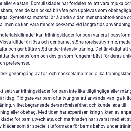
r eller elastan. Bomullskläder har fördelen av att vara mjuka oc
sbara, men de kan också bli våta och upplevas som obehagliga
ettiga. Syntetiska material är å andra sidan mer snabbtorkande o
rka, men de kan vara mindre bekväma vid längre tids användning
aterialskillnader kan träningskläder för barn variera i passform
 Vissa kläder är lösa och ger barnet större rörelseutrymme, med
ajta och ger bättre stöd under intensiv träning. Det är viktigt att 
 hittar den passform och design som fungerar bäst för deras uni
ch preferenser.
orisk genomgång av för- och nackdelarna med olika träningskläd
kt sett var träningskläder för barn inte lika tillgängliga eller må
är idag. Tidigare var barn ofta tvungna att använda vanliga klä
äning, vilket begränsade deras rörelsefrihet och kunde leda till
tning eller obehag. Med tiden har expertisen kring vikten av an
skläder för barn utvecklats, och marknaden har svarat med ett st
v kläder som är speciellt utformade för barns behov under träni