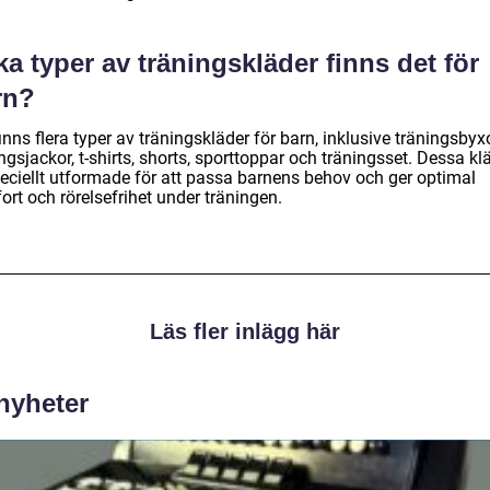
ka typer av träningskläder finns det för
rn?
inns flera typer av träningskläder för barn, inklusive träningsbyxo
ngsjackor, t-shirts, shorts, sporttoppar och träningsset. Dessa kl
peciellt utformade för att passa barnens behov och ger optimal
rt och rörelsefrihet under träningen.
Läs fler inlägg här
 nyheter