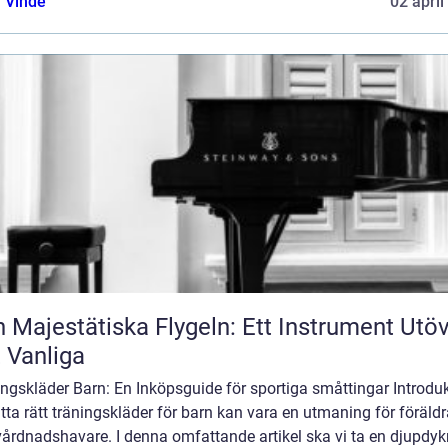
 Vinde
02 april
 Majestätiska Flygeln: Ett Instrument Utö
 Vanliga
ngskläder Barn: En Inköpsguide för sportiga småttingar Introduk
itta rätt träningskläder för barn kan vara en utmaning för föräldr
vårdnadshavare. I denna omfattande artikel ska vi ta en djupdy