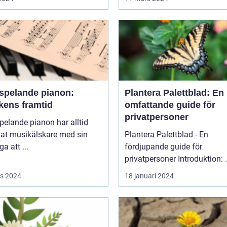
vspelande pianon:
Plantera Palettblad: En
kens framtid
omfattande guide för
privatpersoner
pelande pianon har alltid
lat musikälskare med sin
Plantera Palettblad - En
a att ...
fördjupande guide för
privatpers
s 2024
18 januari 2024