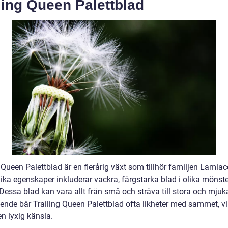
ling Queen Palettblad
 Queen Palettblad är en flerårig växt som tillhör familjen Lamiac
ika egenskaper inkluderar vackra, färgstarka blad i olika mönst
Dessa blad kan vara allt från små och sträva till stora och mjuka
eende bär Trailing Queen Palettblad ofta likheter med sammet, vi
n lyxig känsla.