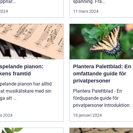
ppnar...
spänning. Frå...
 2024
11 mars 2024
vspelande pianon:
Plantera Palettblad: En
kens framtid
omfattande guide för
privatpersoner
pelande pianon har alltid
lat musikälskare med sin
Plantera Palettblad - En
a att ...
fördjupande guide för
privatpers
s 2024
18 januari 2024