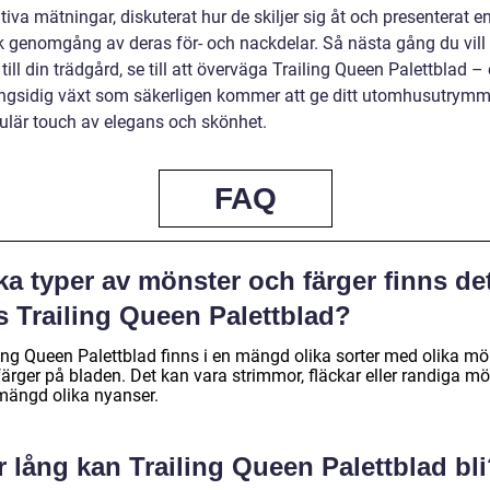
tiva mätningar, diskuterat hur de skiljer sig åt och presenterat e
k genomgång av deras för- och nackdelar. Så nästa gång du vill t
g till din trädgård, se till att överväga Trailing Queen Palettblad –
gsidig växt som säkerligen kommer att ge ditt utomhusutrymm
ulär touch av elegans och skönhet.
FAQ
ka typer av mönster och färger finns de
s Trailing Queen Palettblad?
ling Queen Palettblad finns i en mängd olika sorter med olika mö
ärger på bladen. Det kan vara strimmor, fläckar eller randiga mö
 mängd olika nyanser.
 lång kan Trailing Queen Palettblad bl