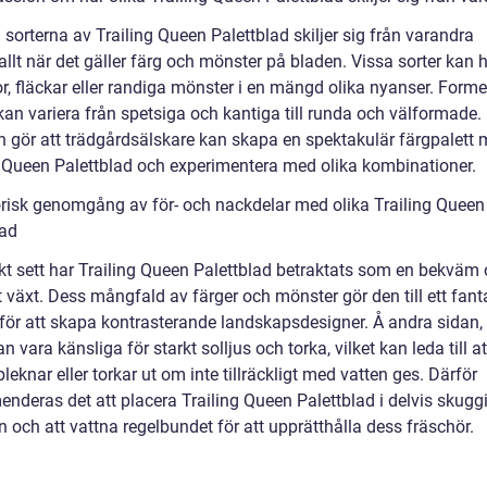
 sorterna av Trailing Queen Palettblad skiljer sig från varandra
llt när det gäller färg och mönster på bladen. Vissa sorter kan 
r, fläckar eller randiga mönster i en mängd olika nyanser. Form
kan variera från spetsiga och kantiga till runda och välformade
on gör att trädgårdsälskare kan skapa en spektakulär färgpalett
g Queen Palettblad och experimentera med olika kombinationer.
orisk genomgång av för- och nackdelar med olika Trailing Queen
lad
skt sett har Trailing Queen Palettblad betraktats som en bekväm
t växt. Dess mångfald av färger och mönster gör den till ett fant
 för att skapa kontrasterande landskapsdesigner. Å andra sidan,
an vara känsliga för starkt solljus och torka, vilket kan leda till at
leknar eller torkar ut om inte tillräckligt med vatten ges. Därför
nderas det att placera Trailing Queen Palettblad i delvis skugg
 och att vattna regelbundet för att upprätthålla dess fräschör.