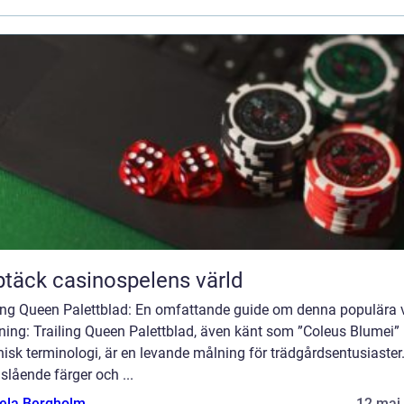
täck casinospelens värld
ling Queen Palettblad: En omfattande guide om denna populära 
ning: Trailing Queen Palettblad, även känt som ”Coleus Blumei” 
isk terminologi, är en levande målning för trädgårdsentusiaste
slående färger och ...
ela Bergholm
12 maj