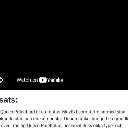
sats:
 Queen Palettblad är en fantastisk växt som förtrollar med sina
akande blad och unika mönster. Denna artikel har gett en grundl
 över Trailing Queen Palettblad, beskrevit dess olika typer och