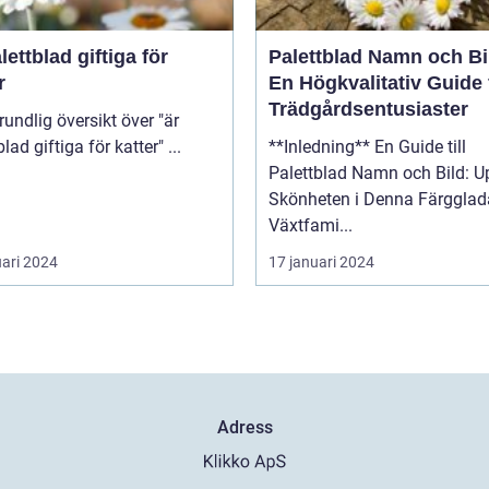
lettblad giftiga för
Palettblad Namn och Bi
r
En Högkvalitativ Guide 
Trädgårdsentusiaster
palettblad giftiga för katter" ...
**Inledning** En Guide till
Palettblad Namn och Bild: U
Skönheten i Denna Färgglad
Växtfami...
uari 2024
17 januari 2024
Adress