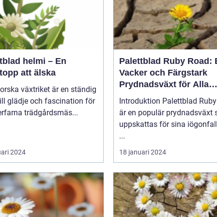
tblad helmi – En
Palettblad Ruby Road: 
topp att älska
Vacker och Färgstark
Prydnadsväxt för Alla
forska växtriket är en ständig
Trädgårdar
till glädje och fascination för
Introduktion Palettblad Ruby Road
rfarna trädgårdsmäs...
är en populär prydnadsväxt
uppskattas för sina iögonfa
...
uari 2024
18 januari 2024