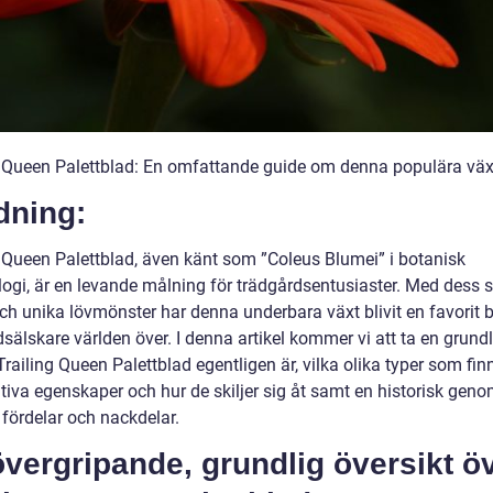
g Queen Palettblad: En omfattande guide om denna populära väx
dning:
g Queen Palettblad, även känt som ”Coleus Blumei” i botanisk
logi, är en levande målning för trädgårdsentusiaster. Med dess 
och unika lövmönster har denna underbara växt blivit en favorit 
sälskare världen över. I denna artikel kommer vi att ta en grundli
railing Queen Palettblad egentligen är, vilka olika typer som fin
ativa egenskaper och hur de skiljer sig åt samt en historisk ge
 fördelar och nackdelar.
vergripande, grundlig översikt ö