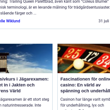
ning: Trailing Queen Palettblad, även känt som ”Coleus Blumei” 
isk terminologi, är en levande målning för trädgårdsentusiaste
slående färger och ...
elle Wiklund
31 jul
nsivkurs i Jägarexamen:
Fascinationen för onlin
t In i Jakten och
casino: En värld av
rens Värld
spänning och underhål
 jägarexamen är ett stort steg
Casinon har länge varit sym
n naturintresserade. Inte
för underhållning, lyx och