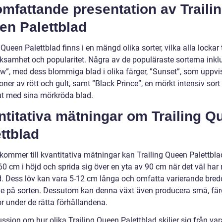
mfattande presentation av Traili
en Palettblad
 Queen Palettblad finns i en mängd olika sorter, vilka alla lockar t
samhet och popularitet. Några av de populäraste sorterna inkl
w”, med dess blommiga blad i olika färger, ”Sunset”, som uppvi
ner av rött och gult, samt ”Black Prince”, en mörkt intensiv sor
 ut med sina mörkröda blad.
titativa mätningar om Trailing Q
ttblad
 kommer till kvantitativa mätningar kan Trailing Queen Palettbl
 60 cm i höjd och sprida sig över en yta av 90 cm när det väl har n
 Dess löv kan vara 5-12 cm långa och omfatta varierande bred
e på sorten. Dessutom kan denna växt även producera små, fä
 under de rätta förhållandena.
ssion om hur olika Trailing Queen Palettblad skiljer sig från va