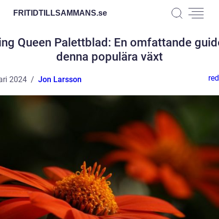
FRITIDTILLSAMMANS.
se
ling Queen Palettblad: En omfattande gui
denna populära växt
red
ari 2024
Jon Larsson