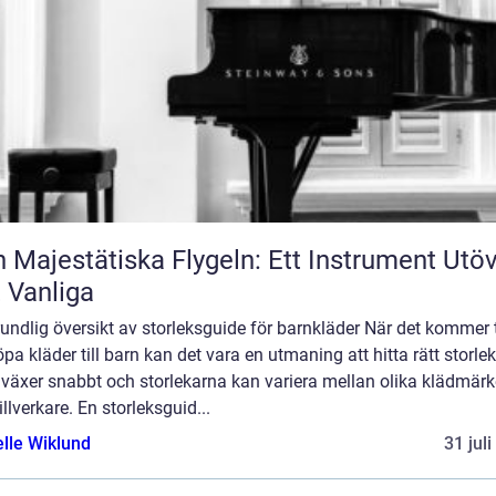
 Majestätiska Flygeln: Ett Instrument Utö
 Vanliga
undlig översikt av storleksguide för barnkläder När det kommer t
öpa kläder till barn kan det vara en utmaning att hitta rätt storlek
 växer snabbt och storlekarna kan variera mellan olika klädmär
illverkare. En storleksguid...
elle Wiklund
31 jul