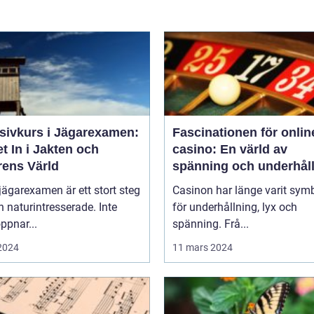
nsivkurs i Jägarexamen:
Fascinationen för onlin
t In i Jakten och
casino: En värld av
rens Värld
spänning och underhål
 jägarexamen är ett stort steg
Casinon har länge varit sym
n naturintresserade. Inte
för underhållning, lyx och
ppnar...
spänning. Frå...
 2024
11 mars 2024