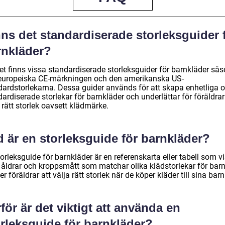
ns det standardiserade storleksguider 
rnkläder?
det finns vissa standardiserade storleksguider för barnkläder så
europeiska CE-märkningen och den amerikanska US-
dardstorlekarna. Dessa guider används för att skapa enhetliga 
ardiserade storlekar för barnkläder och underlättar för föräldrar
 rätt storlek oavsett klädmärke.
 är en storleksguide för barnkläder?
orleksguide för barnkläder är en referenskarta eller tabell som v
a åldrar och kroppsmått som matchar olika klädstorlekar för barn
er föräldrar att välja rätt storlek när de köper kläder till sina barn
för är det viktigt att använda en
orleksguide för barnkläder?