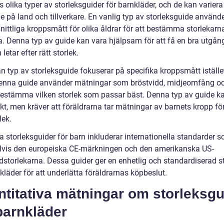
s olika typer av storleksguider för barnkläder, och de kan variera
e på land och tillverkare. En vanlig typ av storleksguide använd
ittliga kroppsmått för olika åldrar för att bestämma storlekarn
a. Denna typ av guide kan vara hjälpsam för att få en bra utgå
letar efter rätt storlek.
 typ av storleksguide fokuserar på specifika kroppsmått istället
Denna guide använder mätningar som bröstvidd, midjeomfång o
 bestämma vilken storlek som passar bäst. Denna typ av guide k
t, men kräver att föräldrarna tar mätningar av barnets kropp för
lek.
a storleksguider för barn inkluderar internationella standarder 
vis den europeiska CE-märkningen och den amerikanska US-
dstorlekarna. Dessa guider ger en enhetlig och standardiserad s
kläder för att underlätta föräldrarnas köpbeslut.
titativa mätningar om storleksgu
barnkläder