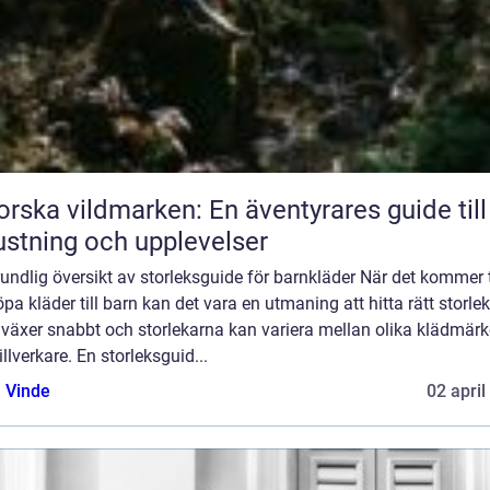
orska vildmarken: En äventyrares guide till
ustning och upplevelser
undlig översikt av storleksguide för barnkläder När det kommer t
öpa kläder till barn kan det vara en utmaning att hitta rätt storlek
 växer snabbt och storlekarna kan variera mellan olika klädmär
illverkare. En storleksguid...
 Vinde
02 april