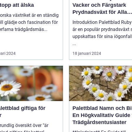
topp att älska
Vacker och Färgstark
Prydnadsväxt för Alla
forska växtriket är en ständig
Trädgårdar
till glädje och fascination för
Introduktion Palettblad Ruby Road
rfarna trädgårdsmäs...
är en populär prydnadsväxt
uppskattas för sina iögonfa
...
uari 2024
18 januari 2024
lettblad giftiga för
Palettblad Namn och Bi
r
En Högkvalitativ Guide 
Trädgårdsentusiaster