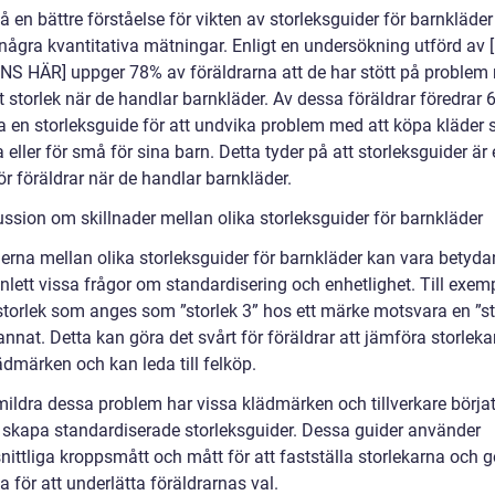
få en bättre förståelse för vikten av storleksguider för barnkläder
å några kvantitativa mätningar. Enligt en undersökning utförd av
S HÄR] uppger 78% av föräldrarna att de har stött på problem
tt storlek när de handlar barnkläder. Av dessa föräldrar föredrar 
 en storleksguide för att undvika problem med att köpa kläder 
a eller för små för sina barn. Detta tyder på att storleksguider är 
ör föräldrar när de handlar barnkläder.
ussion om skillnader mellan olika storleksguider för barnkläder
derna mellan olika storleksguider för barnkläder kan vara betyd
nlett vissa frågor om standardisering och enhetlighet. Till exem
storlek som anges som ”storlek 3” hos ett märke motsvara en ”st
annat. Detta kan göra det svårt för föräldrar att jämföra storlek
ädmärken och kan leda till felköp.
 mildra dessa problem har vissa klädmärken och tillverkare börja
 skapa standardiserade storleksguider. Dessa guider använder
ittliga kroppsmått och mått för att fastställa storlekarna och 
a för att underlätta föräldrarnas val.