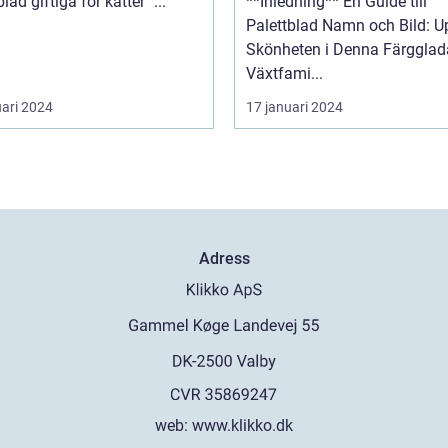
palettblad giftiga för katter" ...
**Inledning** En Guide till
Palettblad Namn och Bild: U
Skönheten i Denna Färgglad
Växtfami...
uari 2024
17 januari 2024
Adress
web:
www.klikko.dk