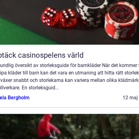
täck casinospelens värld
undlig översikt av storleksguide för barnkläder När det kommer t
öpa kläder till barn kan det vara en utmaning att hitta rätt storlek
 växer snabbt och storlekarna kan variera mellan olika klädmär
illverkare. En storleksguid...
ela Bergholm
12 maj