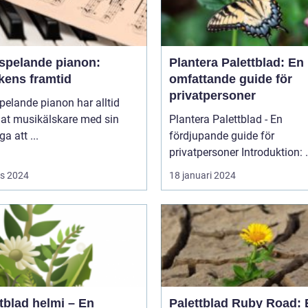
vspelande pianon:
Plantera Palettblad: En
kens framtid
omfattande guide för
privatpersoner
pelande pianon har alltid
lat musikälskare med sin
Plantera Palettblad - En
a att ...
fördjupande guide för
privatpers
s 2024
18 januari 2024
tblad helmi – En
Palettblad Ruby Road: 