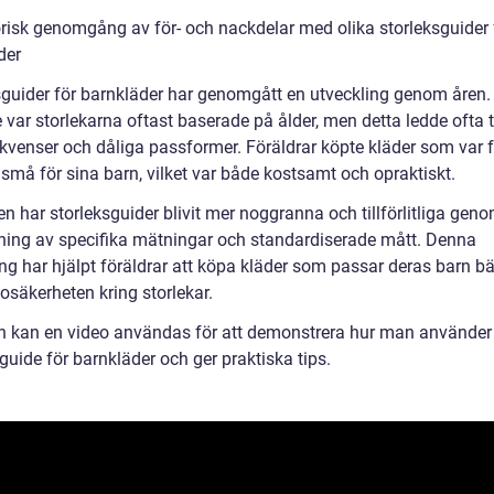
orisk genomgång av för- och nackdelar med olika storleksguider 
der
sguider för barnkläder har genomgått en utveckling genom åren.
 var storlekarna oftast baserade på ålder, men detta ledde ofta ti
kvenser och dåliga passformer. Föräldrar köpte kläder som var f
r små för sina barn, vilket var både kostsamt och opraktiskt.
n har storleksguider blivit mer noggranna och tillförlitliga gen
ing av specifika mätningar och standardiserade mått. Denna
ng har hjälpt föräldrar att köpa kläder som passar deras barn bä
osäkerheten kring storlekar.
en kan en video användas för att demonstrera hur man använder
guide för barnkläder och ger praktiska tips.