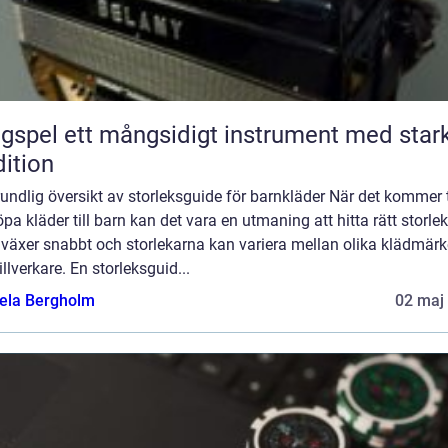
ngsidigt instrument med stark
dition
undlig översikt av storleksguide för barnkläder När det kommer t
öpa kläder till barn kan det vara en utmaning att hitta rätt storlek
 växer snabbt och storlekarna kan variera mellan olika klädmär
illverkare. En storleksguid...
ela Bergholm
02 maj