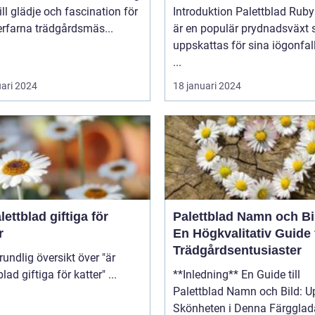
Trädgårdar
till glädje och fascination för
Introduktion Palettblad Ruby Road
rfarna trädgårdsmäs...
är en populär prydnadsväxt
uppskattas för sina iögonfa
...
uari 2024
18 januari 2024
lettblad giftiga för
Palettblad Namn och Bi
r
En Högkvalitativ Guide 
Trädgårdsentusiaster
palettblad giftiga för katter" ...
**Inledning** En Guide till
Palettblad Namn och Bild: U
Skönheten i Denna Färgglad