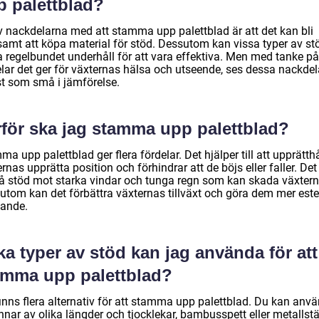
p palettblad?
v nackdelarna med att stamma upp palettblad är att det kan bli
samt att köpa material för stöd. Dessutom kan vissa typer av st
a regelbundet underhåll för att vara effektiva. Men med tanke på
elar det ger för växternas hälsa och utseende, ses dessa nackdel
st som små i jämförelse.
rför ska jag stamma upp palettblad?
a upp palettblad ger flera fördelar. Det hjälper till att upprätth
rnas upprätta position och förhindrar att de böjs eller faller. Det
å stöd mot starka vindar och tunga regn som kan skada växtern
utom kan det förbättra växternas tillväxt och göra dem mer este
alande.
ka typer av stöd kan jag använda för att
amma upp palettblad?
finns flera alternativ för att stamma upp palettblad. Du kan anv
nnar av olika längder och tjocklekar, bambusspett eller metallst