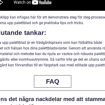
oklipp kan infogas här för att demonstrera steg för steg-process
mma upp palettblad och ge praktiska tips och tricks.
lutande tankar:
upp palettblad är en trädgårdspraxis som kan förbättra både
et och hälsan hos dina palettbladsväxter. Genom att använda rä
material och metoder kan du njuta av vackra och robusta palettb
ädgårds- eller inomhusutrymme. Så varför inte ge det en chans oc
dgård kan förvandlas till en färgstark oas med stötade upp palet
FAQ
nns det några nackdelar med att stamm