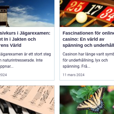
nsivkurs i Jägarexamen:
Fascinationen för onlin
t In i Jakten och
casino: En värld av
rens Värld
spänning och underhål
 jägarexamen är ett stort steg
Casinon har länge varit sym
n naturintresserade. Inte
för underhållning, lyx och
ppnar...
spänning. Frå...
 2024
11 mars 2024