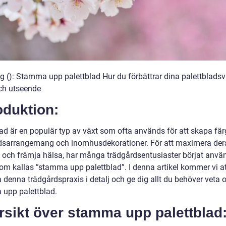
ng (): Stamma upp palettblad Hur du förbättrar dina palettbladsv
ch utseende
oduktion:
lad är en populär typ av växt som ofta används för att skapa fä
dsarrangemang och inomhusdekorationer. För att maximera der
 och främja hälsa, har många trädgårdsentusiaster börjat anvä
som kallas ”stamma upp palettblad”. I denna artikel kommer vi at
 denna trädgårdspraxis i detalj och ge dig allt du behöver veta 
upp palettblad.
rsikt över stamma upp palettblad