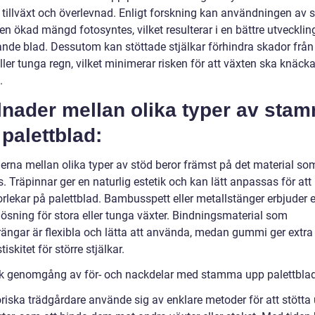
 tillväxt och överlevnad. Enligt forskning kan användningen av 
l en ökad mängd fotosyntes, vilket resulterar i en bättre utvecklin
de blad. Dessutom kan stöttade stjälkar förhindra skador från
ller tunga regn, vilket minimerar risken för att växten ska knäcka
.
lnader mellan olika typer av sta
palettblad:
derna mellan olika typer av stöd beror främst på det material so
 Träpinnar ger en naturlig estetik och kan lätt anpassas för att
orlekar på palettblad. Bambusspett eller metallstänger erbjuder 
lösning för stora eller tunga växter. Bindningsmaterial som
rängar är flexibla och lätta att använda, medan gummi ger extra
tiskitet för större stjälkar.
sk genomgång av för- och nackdelar med stamma upp palettblad
oriska trädgårdare använde sig av enklare metoder för att stötta