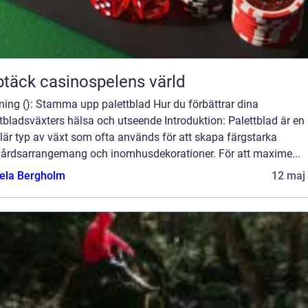
täck casinospelens värld
ning (): Stamma upp palettblad Hur du förbättrar dina
tbladsväxters hälsa och utseende Introduktion: Palettblad är en
är typ av växt som ofta används för att skapa färgstarka
gårdsarrangemang och inomhusdekorationer. För att maxime...
ela Bergholm
12 maj