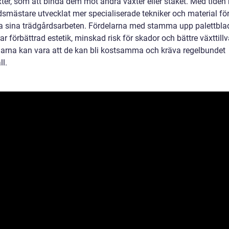
ter, som att binda dem mot andra växter eller staket. Med tiden 
dsmästare utvecklat mer specialiserade tekniker och material för
ra sina trädgårdsarbeten. Fördelarna med stamma upp palettbla
ar förbättrad estetik, minskad risk för skador och bättre växttillv
arna kan vara att de kan bli kostsamma och kräva regelbundet
l.