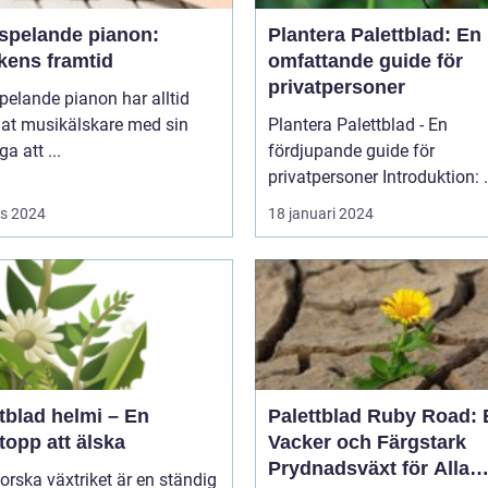
vspelande pianon:
Plantera Palettblad: En
kens framtid
omfattande guide för
privatpersoner
pelande pianon har alltid
lat musikälskare med sin
Plantera Palettblad - En
a att ...
fördjupande guide för
privatpers
s 2024
18 januari 2024
tblad helmi – En
Palettblad Ruby Road: 
topp att älska
Vacker och Färgstark
Prydnadsväxt för Alla
forska växtriket är en ständig