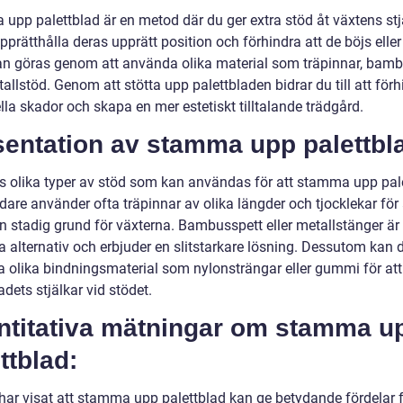
upp palettblad är en metod där du ger extra stöd åt växtens stj
upprätthålla deras upprätt position och förhindra att de böjs eller 
an göras genom att använda olika material som träpinnar, bamb
tallstöd. Genom att stötta upp palettbladen bidrar du till att för
lla skador och skapa en mer estetiskt tilltalande trädgård.
sentation av stamma upp palettbl
ns olika typer av stöd som kan användas för att stamma upp pal
are använder ofta träpinnar av olika längder och tjocklekar för 
n stadig grund för växterna. Bambusspett eller metallstänger är
a alternativ och erbjuder en slitstarkare lösning. Dessutom kan 
 olika bindningsmaterial som nylonsträngar eller gummi för att
adets stjälkar vid stödet.
ntitativa mätningar om stamma u
ttblad:
 har visat att stamma upp palettblad kan ge betydande fördelar 