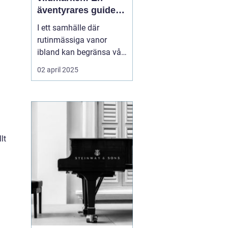
äventyrares guide
till utrustning och
I ett samhälle där
upplevelser
rutinmässiga vanor
ibland kan begränsa vår
kreativitet och
02 april 2025
äventyrslust, finns det
inget som att bege sig ut
i vildmarken för att
återupptäcka frihetens
sanna essens. För må...
lt