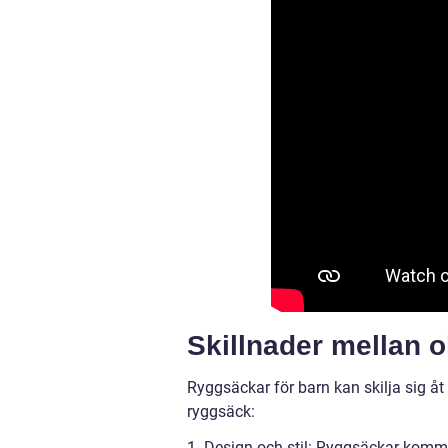
Skillnader mellan o
Ryggsäckar för barn kan skilja sig åt
ryggsäck:
1. Design och stil: Ryggsäckar komme