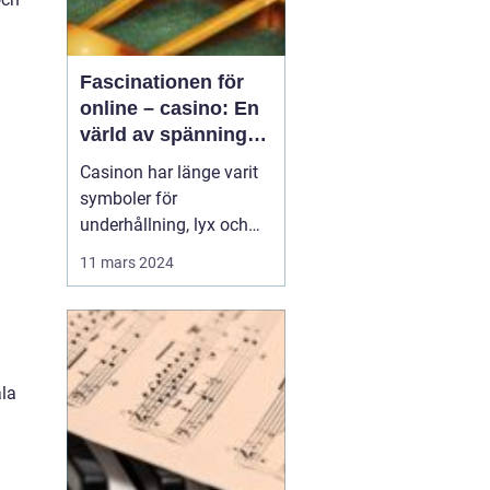
Fascinationen för
online – casino: En
värld av spänning
och underhållning
Casinon har länge varit
symboler för
underhållning, lyx och
spänning. Från de
11 mars 2024
glittrande golv i Las
Vegas till de digitala
spelen på nätet,
fortsätter
casinoupplevelsen att
åla
locka miljontals
besökare var...