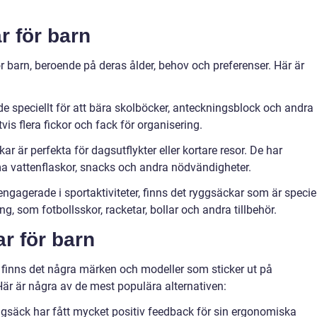
r för barn
ör barn, beroende på deras ålder, behov och preferenser. Här är
e speciellt för att bära skolböcker, anteckningsblock och andra
vis flera fickor och fack för organisering.
r är perfekta för dagsutflykter eller kortare resor. De har
ma vattenflaskor, snacks och andra nödvändigheter.
ngagerade i sportaktiviteter, finns det ryggsäckar som är speciel
ng, som fotbollsskor, racketar, bollar och andra tillbehör.
r för barn
et finns det några märken och modeller som sticker ut på
är är några av de mest populära alternativen:
gsäck har fått mycket positiv feedback för sin ergonomiska