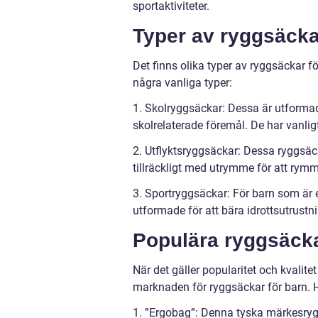
sportaktiviteter.
Typer av ryggsäcka
Det finns olika typer av ryggsäckar f
några vanliga typer:
1. Skolryggsäckar: Dessa är utformad
skolrelaterade föremål. De har vanligt
2. Utflyktsryggsäckar: Dessa ryggsäcka
tillräckligt med utrymme för att rym
3. Sportryggsäckar: För barn som är e
utformade för att bära idrottsutrustni
Populära ryggsäcka
När det gäller popularitet och kvalit
marknaden för ryggsäckar för barn. H
1. ”Ergobag”: Denna tyska märkesryg