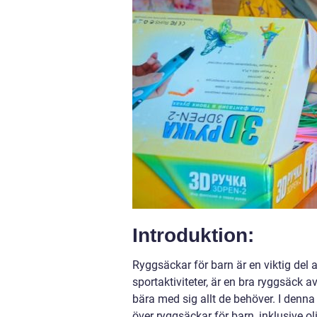
Introduktion:
Ryggsäckar för barn är en viktig del a
sportaktiviteter, är en bra ryggsäck a
bära med sig allt de behöver. I denna
över ryggsäckar för barn, inklusive ol