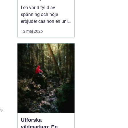
I en värld fylld av
spänning och nöje
erbjuder casinon en unik
upplevelse som lockar
12 maj 2025
miljontals människor
världen över. Från
glittrande ljus i Las
Vegas till den digitala
spelvärlden online,
bjuder casinon p&a...
is
Utforska
vildmarken: En