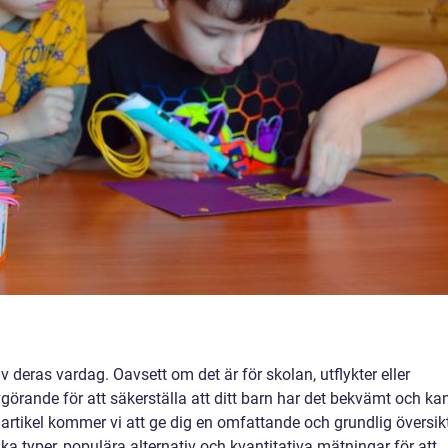
v deras vardag. Oavsett om det är för skolan, utflykter eller
vgörande för att säkerställa att ditt barn har det bekvämt och ka
 artikel kommer vi att ge dig en omfattande och grundlig översik
ika typer, populära alternativ och kvantitativa mätningar för att