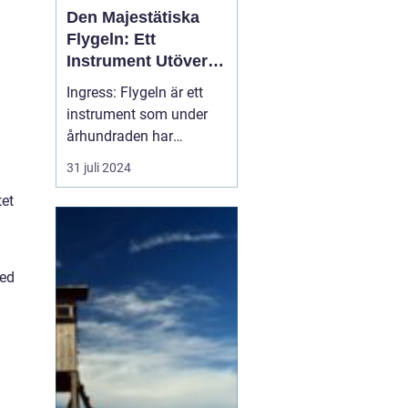
Den Majestätiska
Flygeln: Ett
Instrument Utöver
Det Vanliga
Ingress: Flygeln är ett
instrument som under
århundraden har
förtrollat människor med
31 juli 2024
sitt rika, varma och
tet
kraftfulla ljud. Dess
ståtliga närvaro och
förmåga att leverera en
orkesters bredd av toner
med
gör...