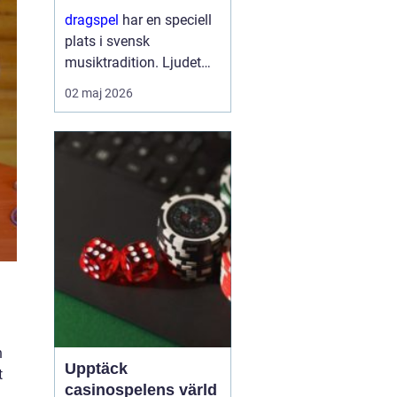
stark tradition
dragspel
har en speciell
plats i svensk
musiktradition. Ljudet
känns igen från
02 maj 2026
folkparker, dansbanor,
visor vid köksbordet och
moderna
scenframträdanden.
Samtidigt är instrumen...
n
Upptäck
t
casinospelens värld