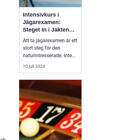
Intensivkurs i
Jägarexamen:
Steget In i Jakten
och Naturens Värld
Att ta jägarexamen är ett
stort steg för den
naturintresserade. Inte
bara öppnar det dörrar
10 juli 2024
till en av Sveriges äldsta
traditioner jakten utan
det är också en väg till
kunskap om och respekt
för v&ar...
och