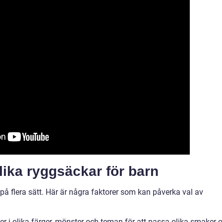
lika ryggsäckar för barn
 på flera sätt. Här är några faktorer som kan påverka val av
r i olika färger, mönster och teman för att passa olika smaker 