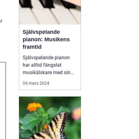
r
Självspelande
pianon: Musikens
framtid
Självspelande pianon
har alltid fängslat
musikälskare med sin
förmåga att återskapa
04 mars 2024
fängslande pianomusik
utan en pianist. Från de
förhistoriska pianolorna
till de moderna digitala
systemen har teknolog...