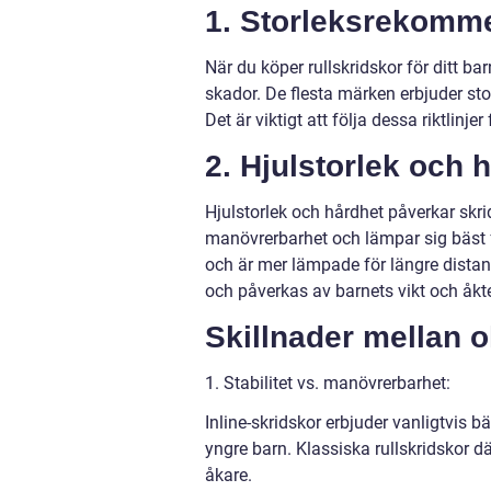
1. Storleksrekomm
När du köper rullskridskor för ditt bar
skador. De flesta märken erbjuder st
Det är viktigt att följa dessa riktlinj
2. Hjulstorlek och 
Hjulstorlek och hårdhet påverkar skr
manövrerbarhet och lämpar sig bäst fö
och är mer lämpade för längre distan
och påverkas av barnets vikt och åkt
Skillnader mellan o
1. Stabilitet vs. manövrerbarhet:
Inline-skridskor erbjuder vanligtvis bä
yngre barn. Klassiska rullskridskor
åkare.