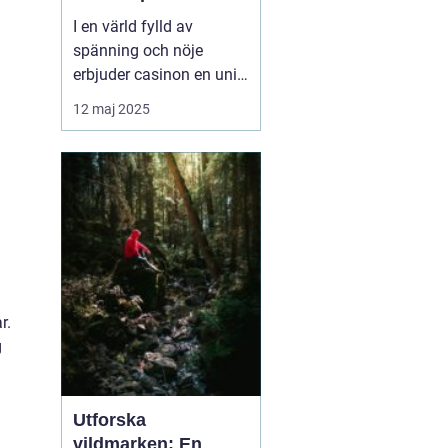
I en värld fylld av
spänning och nöje
erbjuder casinon en unik
upplevelse som lockar
12 maj 2025
miljontals människor
världen över. Från
glittrande ljus i Las
Vegas till den digitala
spelvärlden online,
bjuder casinon p&a...
r.
g
Utforska
vildmarken: En