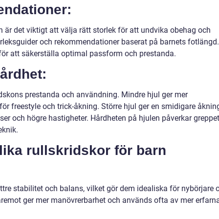
endationer:
n är det viktigt att välja rätt storlek för att undvika obehag och
orleksguider och rekommendationer baserat på barnets fotlängd.
er för att säkerställa optimal passform och prestanda.
hårdhet:
idskons prestanda och användning. Mindre hjul ger mer
r freestyle och trick-åkning. Större hjul ger en smidigare åknin
ser och högre hastigheter. Hårdheten på hjulen påverkar greppe
eknik.
lika rullskridskor för barn
ttre stabilitet och balans, vilket gör dem idealiska för nybörjare 
 däremot ger mer manövrerbarhet och används ofta av mer erfarn