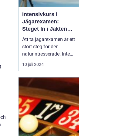
Intensivkurs i
Jägarexamen:
Steget In i Jakten
och Naturens Värld
Att ta jägarexamen är ett
stort steg för den
naturintresserade. Inte
bara öppnar det dörrar
10 juli 2024
g
till en av Sveriges äldsta
t
traditioner jakten utan
det är också en väg till
kunskap om och respekt
för v&ar...
och
a