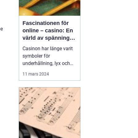
Fascinationen för
de
online – casino: En
värld av spänning
och underhållning
Casinon har länge varit
symboler för
underhållning, lyx och
spänning. Från de
11 mars 2024
glittrande golv i Las
Vegas till de digitala
spelen på nätet,
fortsätter
casinoupplevelsen att
locka miljontals
besökare var...