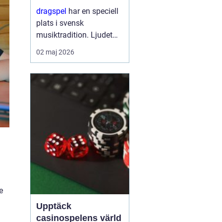
stark tradition
dragspel
har en speciell
plats i svensk
musiktradition. Ljudet
känns igen från
02 maj 2026
folkparker, dansbanor,
visor vid köksbordet och
moderna
scenframträdanden.
Samtidigt är instrumen...
e
Upptäck
casinospelens värld