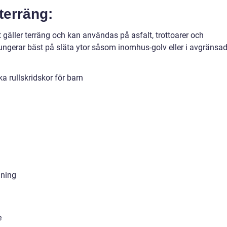
terräng:
et gäller terräng och kan användas på asfalt, trottoarer och
fungerar bäst på släta ytor såsom inomhus-golv eller i avgränsa
a rullskridskor för barn
äning
e