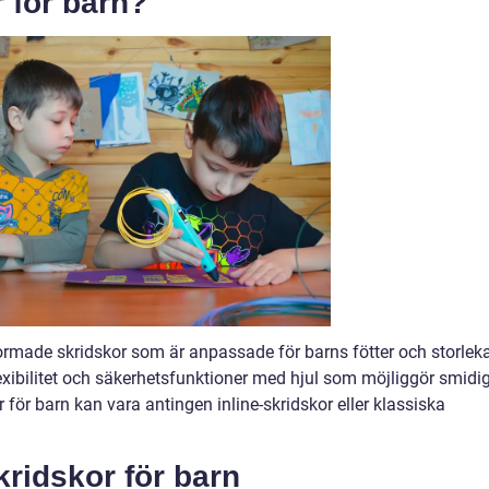
r för barn?
tformade skridskor som är anpassade för barns fötter och storleka
xibilitet och säkerhetsfunktioner med hjul som möjliggör smidi
r för barn kan vara antingen inline-skridskor eller klassiska
kridskor för barn