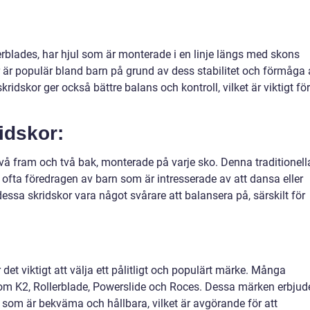
erblades, har hjul som är monterade i en linje längs med skons
 är populär bland barn på grund av dess stabilitet och förmåga 
skridskor ger också bättre balans och kontroll, vilket är viktigt för
ridskor:
 två fram och två bak, monterade på varje sko. Denna traditionell
 ofta föredragen av barn som är intresserade av att dansa eller
essa skridskor vara något svårare att balansera på, särskilt för
r det viktigt att välja ett pålitligt och populärt märke. Många
som K2, Rollerblade, Powerslide och Roces. Dessa märken erbjud
som är bekväma och hållbara, vilket är avgörande för att