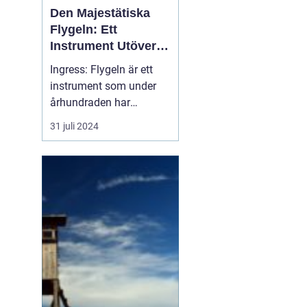
Den Majestätiska
Flygeln: Ett
Instrument Utöver
Det Vanliga
Ingress: Flygeln är ett
instrument som under
århundraden har
förtrollat människor med
31 juli 2024
sitt rika, varma och
kraftfulla ljud. Dess
ståtliga närvaro och
förmåga att leverera en
orkesters bredd av toner
gör...