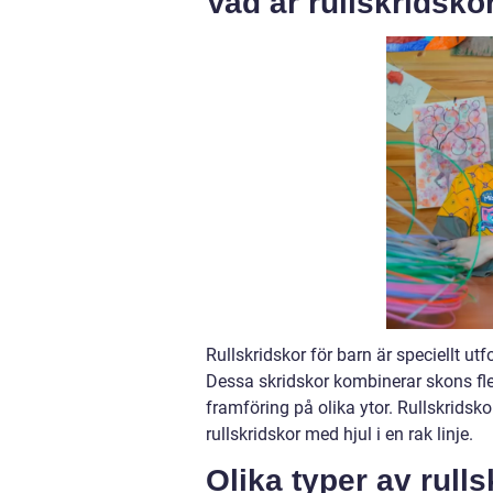
Vad är rullskridsko
Rullskridskor för barn är speciellt u
Dessa skridskor kombinerar skons fle
framföring på olika ytor. Rullskridsko
rullskridskor med hjul i en rak linje.
Olika typer av rulls