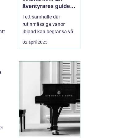
äventyrares guide
till utrustning och
I ett samhälle där
upplevelser
rutinmässiga vanor
att
ibland kan begränsa vår
kreativitet och
02 april 2025
äventyrslust, finns det
inget som att bege sig ut
i vildmarken för att
återupptäcka frihetens
a
sanna essens. För må...
er