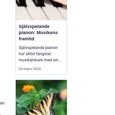
Självspelande
pianon: Musikens
framtid
Självspelande pianon
har alltid fängslat
musikälskare med sin
förmåga att återskapa
04 mars 2024
fängslande pianomusik
utan en pianist. Från de
förhistoriska pianolorna
till de moderna digitala
systemen har teknolog...
 en