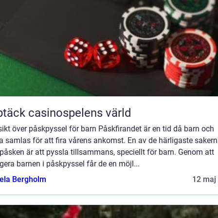
täck casinospelens värld
ikt över påskpyssel för barn Påskfirandet är en tid då barn och
 samlas för att fira vårens ankomst. En av de härligaste saker
åsken är att pyssla tillsammans, speciellt för barn. Genom att
era barnen i påskpyssel får de en möjl...
ela Bergholm
12 maj