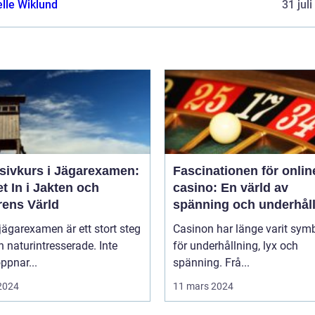
elle Wiklund
31 jul
nsivkurs i Jägarexamen:
Fascinationen för onlin
t In i Jakten och
casino: En värld av
rens Värld
spänning och underhål
 jägarexamen är ett stort steg
Casinon har länge varit sym
n naturintresserade. Inte
för underhållning, lyx och
ppnar...
spänning. Frå...
 2024
11 mars 2024