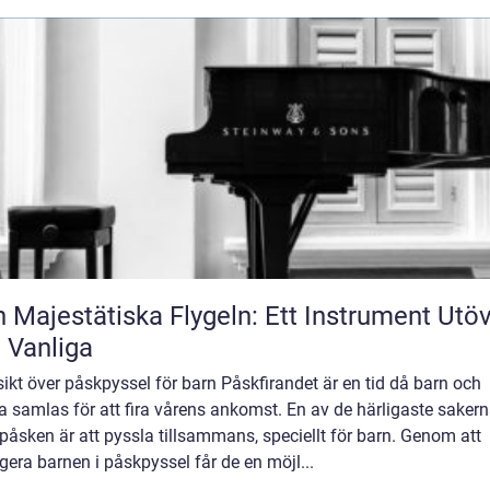
 Majestätiska Flygeln: Ett Instrument Utö
 Vanliga
ikt över påskpyssel för barn Påskfirandet är en tid då barn och
 samlas för att fira vårens ankomst. En av de härligaste saker
åsken är att pyssla tillsammans, speciellt för barn. Genom att
era barnen i påskpyssel får de en möjl...