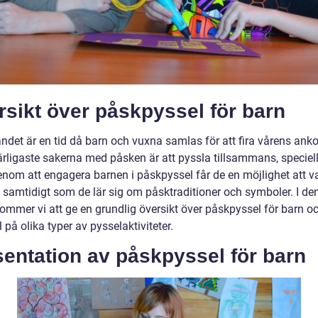
sikt över påskpyssel för barn
andet är en tid då barn och vuxna samlas för att fira vårens ank
ärligaste sakerna med påsken är att pyssla tillsammans, speciell
enom att engagera barnen i påskpyssel får de en möjlighet att v
a samtidigt som de lär sig om påsktraditioner och symboler. I de
kommer vi att ge en grundlig översikt över påskpyssel för barn o
på olika typer av pysselaktiviteter.
entation av påskpyssel för barn