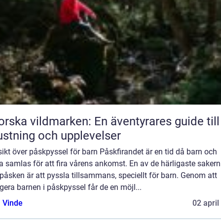
orska vildmarken: En äventyrares guide till
ustning och upplevelser
ikt över påskpyssel för barn Påskfirandet är en tid då barn och
 samlas för att fira vårens ankomst. En av de härligaste saker
åsken är att pyssla tillsammans, speciellt för barn. Genom att
era barnen i påskpyssel får de en möjl...
 Vinde
02 april