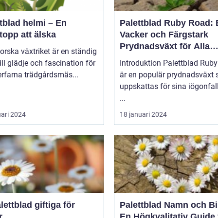
tblad helmi – En
Palettblad Ruby Road: 
topp att älska
Vacker och Färgstark
Prydnadsväxt för Alla
forska växtriket är en ständig
Trädgårdar
till glädje och fascination för
Introduktion Palettblad Ruby Road
rfarna trädgårdsmäs...
är en populär prydnadsväxt
uppskattas för sina iögonfa
...
uari 2024
18 januari 2024
lettblad giftiga för
Palettblad Namn och Bi
r
En Högkvalitativ Guide 