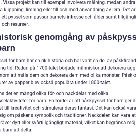
l. Vissa projekt kan till exempel involvera målning, medan andra
a klippning, limning eller till och med användning av lera. Det är 
a ett pyssel som passar barnets intresse och ålder samt tillgängl
 och resurser.
historisk genomgång av påskpyss
barn
el för barn har en rik historia och har varit en del av påskfirand
ng tid. Redan på 1700-talet började människor att dekorera ägg t
nom att måla dem och dekorera dem med olika mönster. Påskko
urer av papper blev också populära under 1800-talet.
nns det en mängd olika för- och nackdelar med olika
elaktiviteter för barn. En fördel är att påskpyssel för barn ger 
t till kreativitet och stimulerar deras fantasi. Det kan också vara
a sig om påskens symbolik och traditioner. Nackdelen kan vara at
räver dyrt eller svårtillgängligt material, vilket kan begränsa mö
a barn att delta.