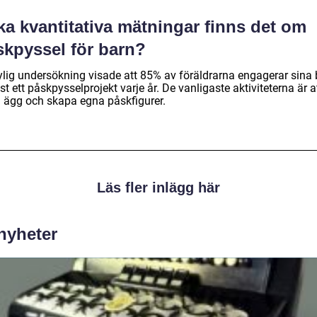
ka kvantitativa mätningar finns det om
skpyssel för barn?
ylig undersökning visade att 85% av föräldrarna engagerar sina
st ett påskpysselprojekt varje år. De vanligaste aktiviteterna är a
 ägg och skapa egna påskfigurer.
Läs fler inlägg här
 nyheter