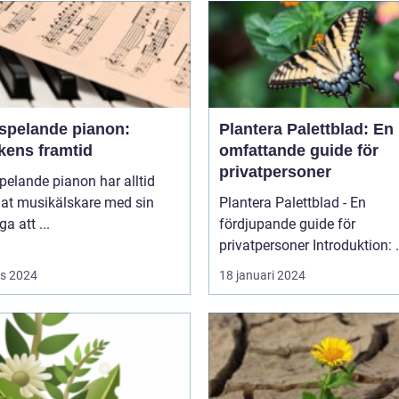
vspelande pianon:
Plantera Palettblad: En
kens framtid
omfattande guide för
privatpersoner
pelande pianon har alltid
lat musikälskare med sin
Plantera Palettblad - En
a att ...
fördjupande guide för
privatpers
s 2024
18 januari 2024