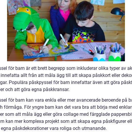
el för barn är ett brett begrepp som inkluderar olika typer av akt
innefatta allt från att måla ägg till att skapa påskkort eller deko
gar. Populära påskpyssel för barn innefattar även att göra påskf
er och att göra egna påskkransar.
sel för barn kan vara enkla eller mer avancerade beroende på b
ch förmåga. För yngre barn kan det vara bra att börja med enklar
ter som att måla ägg eller göra collage med färgglade pappersbit
arn kan mer komplexa projekt som att skapa egna påskfigurer ell
ka egna påskdekorationer vara roliga och utmanande.