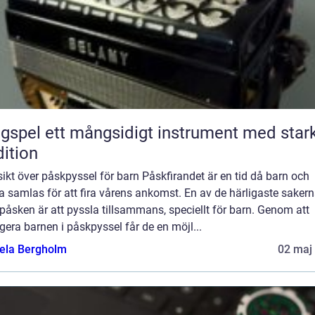
ngsidigt instrument med stark
dition
ikt över påskpyssel för barn Påskfirandet är en tid då barn och
 samlas för att fira vårens ankomst. En av de härligaste saker
åsken är att pyssla tillsammans, speciellt för barn. Genom att
era barnen i påskpyssel får de en möjl...
ela Bergholm
02 maj