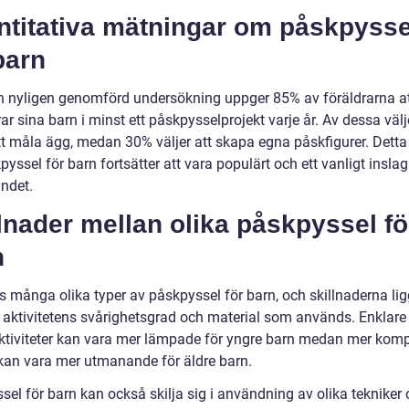
ntitativa mätningar om påskpysse
barn
en nyligen genomförd undersökning uppger 85% av föräldrarna at
r sina barn i minst ett påskpysselprojekt varje år. Av dessa välj
att måla ägg, medan 30% väljer att skapa egna påskfigurer. Detta
pyssel för barn fortsätter att vara populärt och ett vanligt inslag
andet.
lnader mellan olika påskpyssel fö
n
s många olika typer av påskpyssel för barn, och skillnaderna lig
i aktivitetens svårighetsgrad och material som används. Enklare
ktiviteter kan vara mer lämpade för yngre barn medan mer kom
 kan vara mer utmanande för äldre barn.
sel för barn kan också skilja sig i användning av olika tekniker