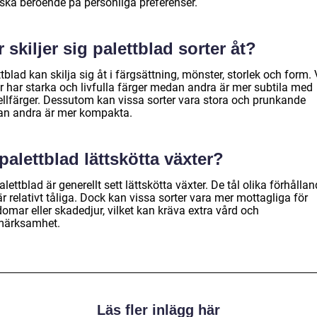
rska beroende på personliga preferenser.
 skiljer sig palettblad sorter åt?
tblad kan skilja sig åt i färgsättning, mönster, storlek och form.
er har starka och livfulla färger medan andra är mer subtila med
ellfärger. Dessutom kan vissa sorter vara stora och prunkande
n andra är mer kompakta.
palettblad lättskötta växter?
alettblad är generellt sett lättskötta växter. De tål olika förhålla
r relativt tåliga. Dock kan vissa sorter vara mer mottagliga för
omar eller skadedjur, vilket kan kräva extra vård och
ärksamhet.
Läs fler inlägg här