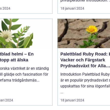
privatpers
s 2024
18 januari 2024
tblad helmi – En
Palettblad Ruby Road: 
topp att älska
Vacker och Färgstark
Prydnadsväxt för Alla
forska växtriket är en ständig
Trädgårdar
till glädje och fascination för
Introduktion Palettblad Ruby Road
rfarna trädgårdsmäs...
är en populär prydnadsväxt
uppskattas för sina iögonfa
...
uari 2024
18 januari 2024