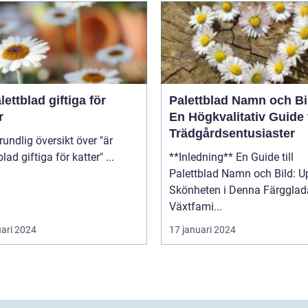
lettblad giftiga för
Palettblad Namn och Bi
r
En Högkvalitativ Guide 
Trädgårdsentusiaster
palettblad giftiga för katter" ...
**Inledning** En Guide till
Palettblad Namn och Bild: U
Skönheten i Denna Färgglad
Växtfami...
uari 2024
17 januari 2024