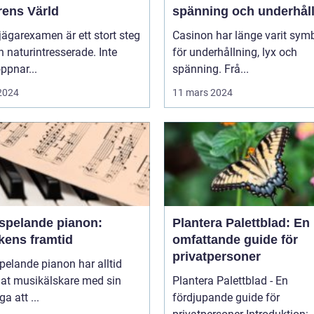
rens Värld
spänning och underhål
 jägarexamen är ett stort steg
Casinon har länge varit sym
n naturintresserade. Inte
för underhållning, lyx och
ppnar...
spänning. Frå...
 2024
11 mars 2024
vspelande pianon:
Plantera Palettblad: En
kens framtid
omfattande guide för
privatpersoner
pelande pianon har alltid
lat musikälskare med sin
Plantera Palettblad - En
a att ...
fördjupande guide för