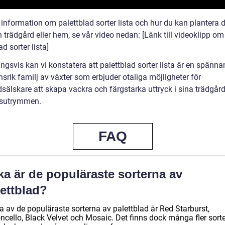
 information om palettblad sorter lista och hur du kan plantera 
 trädgård eller hem, se vår video nedan: [Länk till videoklipp om
ad sorter lista]
ngsvis kan vi konstatera att palettblad sorter lista är en spänn
nsrik familj av växter som erbjuder otaliga möjligheter för
sälskare att skapa vackra och färgstarka uttryck i sina trädgårda
sutrymmen.
FAQ
ka är de populäraste sorterna av
lettblad?
a av de populäraste sorterna av palettblad är Red Starburst,
ncello, Black Velvet och Mosaic. Det finns dock många fler sorte