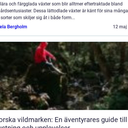
ära och färgglada växter som blir alltmer eftertraktade bland
årdsentusiaster. Dessa lättodlade växter är känt för sina många
 sorter som skiljer sig åt i både form...
ela Bergholm
12 maj
orska vildmarken: En äventyrares guide till