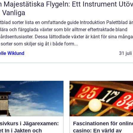
 Majestätiska Flygeln: Ett Instrument Utö
 Vanliga
tblad sorter lista en omfattande guide Introduktion Palettblad är
ära och färgglada växter som blir alltmer eftertraktade bland
årdsentusiaster. Dessa lättodlade växter är känt för sina många
 sorter som skiljer sig åt i både form...
elle Wiklund
31 jul
nsivkurs i Jägarexamen:
Fascinationen för onlin
t In i Jakten och
casino: En värld av