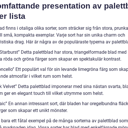
mfattande presentation av palett
er lista
ad finns i otaliga olika sorter, som sträcker sig från stora, prun
till små, kompakta exemplar. Varje sort har sin unika charm och
istiska drag. Här är några av de populäraste typerna av palettbl
 Starburst” Detta palettblad har stora, triangelformade blad med
va röda och gröna färger som skapar en spektakulär kontrast.
oncello” Ett populärt val för sin levande limegröna färg som ska
nde atmosfär i vilket rum som helst.
ck Velvet” Detta palettblad imponerar med sina nästan svarta, b
 ger en elegant touch till vilket utrymme som helst.
aic” En annan intressant sort, där bladen har oregelbundna fläc
rger som skapar ett unikt mönster.
r bara ett fåtal exempel på de många sorterna av palettblad so
på marknaden idag. Vissa sorter har blad med enkelfärgade möns