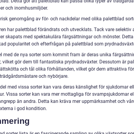
lad. Detta gör att palettblad kan passa olika typer av trädgårdar
er och inomhusmiljöer.
orisk genomgång av för- och nackdelar med olika palettblad sorte
en har palettblad förändrats och utvecklats. Tack vare selektiv 
ter skapats med spektakulära färgsättningar och mönster. Detta 
ökad popularitet och efterfrågan på palettblad som prydnadsväxte
el med de nya sorter som kommit fram är deras unika färgsättn
 vilket gör dem till fantastiska prydnadsväxter. Dessutom är pal
 lättskötta och tål olika förhållanden, vilket gör dem attraktiva fö
 trädgårdsmästare och nybörjare.
del med vissa sorter kan vara deras känslighet för sjukdomar ell
ur. Vissa sorter kan vara mer mottagliga för svampsjukdomar el
angrepp än andra. Detta kan kräva mer uppmärksamhet och vård
xterna i god kondition.
mering
ad sorter lista är en fascinerande samling av olika växtsorter s