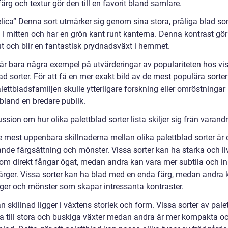
ärg och textur gör den till en favorit bland samlare.
elica” Denna sort utmärker sig genom sina stora, pråliga blad so
 i mitten och har en grön kant runt kanterna. Denna kontrast gör
ut och blir en fantastisk prydnadsväxt i hemmet.
 är bara några exempel på utvärderingar av populariteten hos vi
ad sorter. För att få en mer exakt bild av de mest populära sorte
lettbladsfamiljen skulle ytterligare forskning eller omröstninga
bland en bredare publik.
ssion om hur olika palettblad sorter lista skiljer sig från varand
e mest uppenbara skillnaderna mellan olika palettblad sorter är 
nde färgsättning och mönster. Vissa sorter kan ha starka och li
som direkt fångar ögat, medan andra kan vara mer subtila och i
färger. Vissa sorter kan ha blad med en enda färg, medan andra 
ärger och mönster som skapar intressanta kontraster.
 skillnad ligger i växtens storlek och form. Vissa sorter av pale
a till stora och buskiga växter medan andra är mer kompakta o