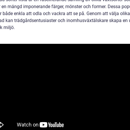
r en mängd imponerande färger, mönster och former. Dessa pop
r både enkla att odla och vackra att se på. Genom att välja olika
lad kan trädgårdsentusiaster och inomhusväxtälskare skapa en 
k miljö.