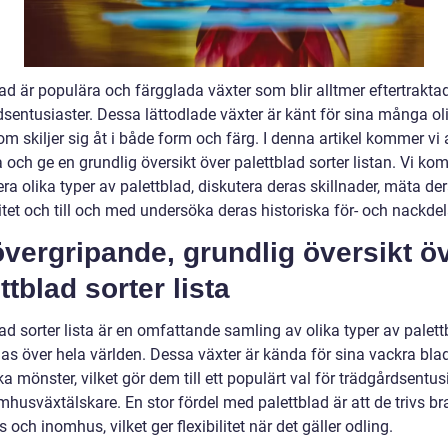
ad är populära och färgglada växter som blir alltmer eftertrakta
dsentusiaster. Dessa lättodlade växter är känt för sina många ol
om skiljer sig åt i både form och färg. I denna artikel kommer vi 
 och ge en grundlig översikt över palettblad sorter listan. Vi ko
ra olika typer av palettblad, diskutera deras skillnader, mäta de
tet och till och med undersöka deras historiska för- och nackdel
vergripande, grundlig översikt ö
ttblad sorter lista
ad sorter lista är en omfattande samling av olika typer av palett
as över hela världen. Dessa växter är kända för sina vackra bla
a mönster, vilket gör dem till ett populärt val för trädgårdsentus
mhusväxtälskare. En stor fördel med palettblad är att de trivs b
och inomhus, vilket ger flexibilitet när det gäller odling.