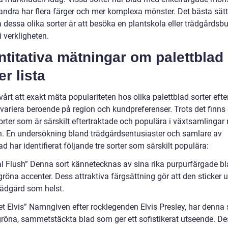
ndra har flera färger och mer komplexa mönster. Det bästa sätte
 dessa olika sorter är att besöka en plantskola eller trädgårdsbu
 verkligheten.
titativa mätningar om palettblad
er lista
vårt att exakt mäta populariteten hos olika palettblad sorter eft
variera beroende på region och kundpreferenser. Trots det finns 
orter som är särskilt eftertraktade och populära i växtsamlingar
en. En undersökning bland trädgårdsentusiaster och samlare av
ad har identifierat följande tre sorter som särskilt populära:
al Flush” Denna sort kännetecknas av sina rika purpurfärgade b
gröna accenter. Dess attraktiva färgsättning gör att den sticker ut
rädgård som helst.
et Elvis” Namngiven efter rocklegenden Elvis Presley, har denna 
röna, sammetstäckta blad som ger ett sofistikerat utseende. De