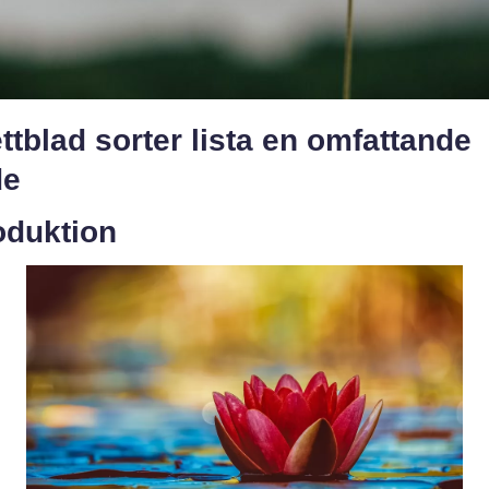
ttblad sorter lista en omfattande
de
oduktion