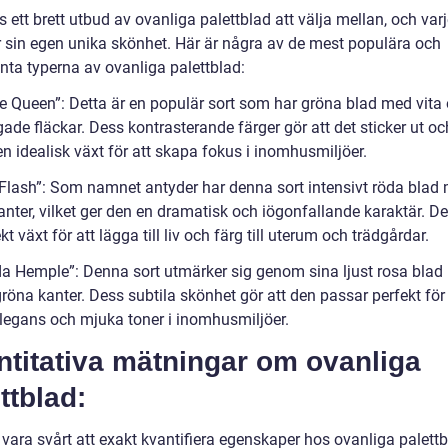
s ett brett utbud av ovanliga palettblad att välja mellan, och varj
r sin egen unika skönhet. Här är några av de mest populära och
nta typerna av ovanliga palettblad:
te Queen”: Detta är en populär sort som har gröna blad med vita
ade fläckar. Dess kontrasterande färger gör att det sticker ut oc
 en idealisk växt för att skapa fokus i inomhusmiljöer.
 Flash”: Som namnet antyder har denna sort intensivt röda blad
nter, vilket ger den en dramatisk och iögonfallande karaktär. De
kt växt för att lägga till liv och färg till uterum och trädgårdar.
ida Hemple”: Denna sort utmärker sig genom sina ljust rosa bla
öna kanter. Dess subtila skönhet gör att den passar perfekt för 
legans och mjuka toner i inomhusmiljöer.
ntitativa mätningar om ovanliga
ttblad:
vara svårt att exakt kvantifiera egenskaper hos ovanliga palettb