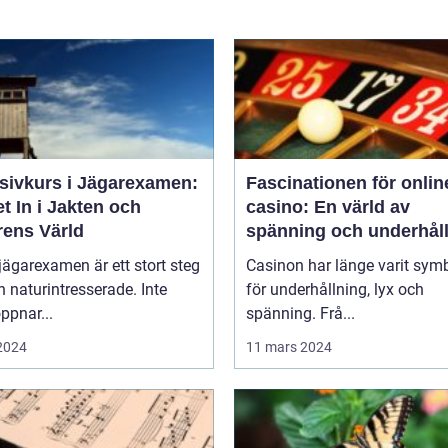
nsivkurs i Jägarexamen:
Fascinationen för onlin
t In i Jakten och
casino: En värld av
rens Värld
spänning och underhål
 jägarexamen är ett stort steg
Casinon har länge varit sym
n naturintresserade. Inte
för underhållning, lyx och
ppnar...
spänning. Frå...
 2024
11 mars 2024