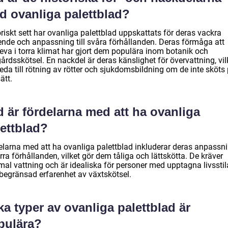
d ovanliga palettblad?
riskt sett har ovanliga palettblad uppskattats för deras vackra
ende och anpassning till svåra förhållanden. Deras förmåga att
leva i torra klimat har gjort dem populära inom botanik och
årdsskötsel. En nackdel är deras känslighet för övervattning, vil
eda till rötning av rötter och sjukdomsbildning om de inte sköts
sätt.
 är fördelarna med att ha ovanliga
lettblad?
elarna med att ha ovanliga palettblad inkluderar deras anpassn
torra förhållanden, vilket gör dem tåliga och lättskötta. De kräver
mal vattning och är idealiska för personer med upptagna livsstil
 begränsad erfarenhet av växtskötsel.
ka typer av ovanliga palettblad är
pulära?