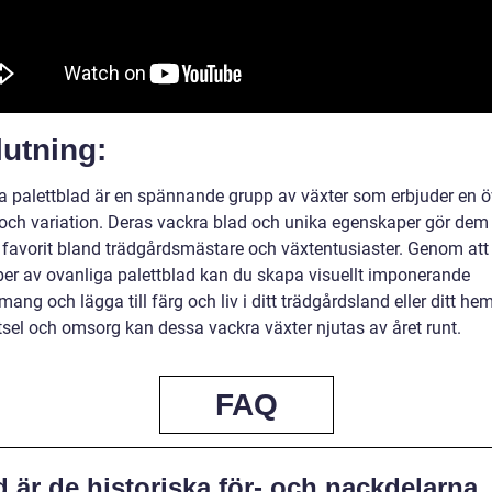
utning:
a palettblad är en spännande grupp av växter som erbjuder en ö
 och variation. Deras vackra blad och unika egenskaper gör dem t
 favorit bland trädgårdsmästare och växtentusiaster. Genom att 
yper av ovanliga palettblad kan du skapa visuellt imponerande
ang och lägga till färg och liv i ditt trädgårdsland eller ditt h
tsel och omsorg kan dessa vackra växter njutas av året runt.
FAQ
 är de historiska för- och nackdelarna