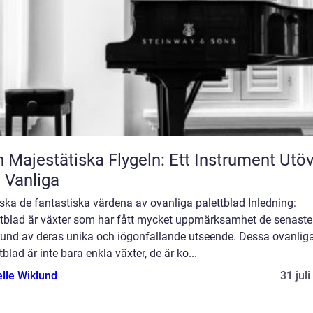
 Majestätiska Flygeln: Ett Instrument Utö
 Vanliga
ska de fantastiska värdena av ovanliga palettblad Inledning:
ttblad är växter som har fått mycket uppmärksamhet de senaste
rund av deras unika och iögonfallande utseende. Dessa ovanlig
tblad är inte bara enkla växter, de är ko...
elle Wiklund
31 jul