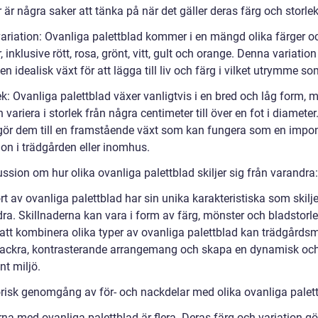
är några saker att tänka på när det gäller deras färg och storlek
variation: Ovanliga palettblad kommer i en mängd olika färger o
 inklusive rött, rosa, grönt, vitt, gult och orange. Denna variation
 en idealisk växt för att lägga till liv och färg i vilket utrymme so
ek: Ovanliga palettblad växer vanligtvis i en bred och låg form, 
variera i storlek från några centimeter till över en fot i diameter
 gör dem till en framstående växt som kan fungera som en imp
ion i trädgården eller inomhus.
ssion om hur olika ovanliga palettblad skiljer sig från varandra:
rt av ovanliga palettblad har sin unika karakteristiska som skilj
ra. Skillnaderna kan vara i form av färg, mönster och bladstorle
tt kombinera olika typer av ovanliga palettblad kan trädgårds
ackra, kontrasterande arrangemang och skapa en dynamisk oc
nt miljö.
orisk genomgång av för- och nackdelar med olika ovanliga palett
rna med ovanliga palettblad är flera. Deras färg och variation g