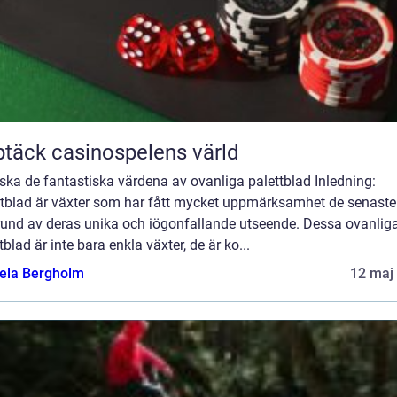
täck casinospelens värld
ska de fantastiska värdena av ovanliga palettblad Inledning:
ttblad är växter som har fått mycket uppmärksamhet de senaste
rund av deras unika och iögonfallande utseende. Dessa ovanlig
tblad är inte bara enkla växter, de är ko...
ela Bergholm
12 maj