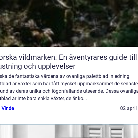
orska vildmarken: En äventyrares guide till
ustning och upplevelser
ska de fantastiska värdena av ovanliga palettblad Inledning:
ttblad är växter som har fått mycket uppmärksamhet de senaste
rund av deras unika och iögonfallande utseende. Dessa ovanlig
tblad är inte bara enkla växter, de är ko...
 Vinde
02 april