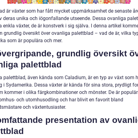
lad är växter som har fått mycket uppmärksamhet de senaste år
v deras unika och iögonfallande utseende. Dessa ovanliga palet
a enkla växter, de är konstverk i sig själva. I denna artikel komme
n grundlig översikt över ovanliga palettblad – vad de är, vilka t
ilka som är populära och mer.
vergripande, grundlig översikt ö
liga palettblad
a palettblad, även kända som Caladium, är en typ av växt som ha
g i Sydamerika. Dessa växter är kända för sina stora, prydligt f
m kommer i olika färgkombinationer och mönster. De är populär
omhus- och utomhusodling och har blivit en favorit bland
dsmästare och växtentusiaster.
omfattande presentation av ovanl
ttblad