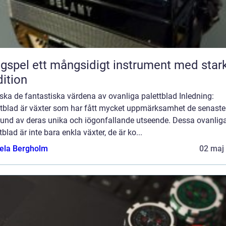
ngsidigt instrument med stark
dition
ska de fantastiska värdena av ovanliga palettblad Inledning:
ttblad är växter som har fått mycket uppmärksamhet de senaste
rund av deras unika och iögonfallande utseende. Dessa ovanlig
tblad är inte bara enkla växter, de är ko...
ela Bergholm
02 maj