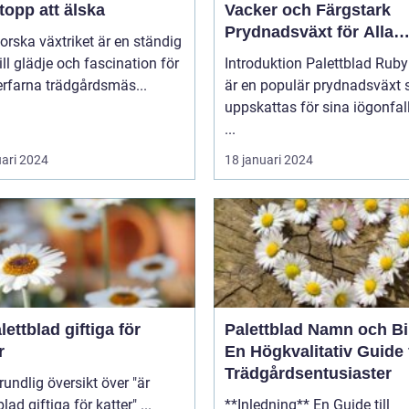
topp att älska
Vacker och Färgstark
Prydnadsväxt för Alla
forska växtriket är en ständig
Trädgårdar
till glädje och fascination för
Introduktion Palettblad Ruby Road
rfarna trädgårdsmäs...
är en populär prydnadsväxt
uppskattas för sina iögonfa
...
uari 2024
18 januari 2024
lettblad giftiga för
Palettblad Namn och Bi
r
En Högkvalitativ Guide 
Trädgårdsentusiaster
palettblad giftiga för katter" ...
**Inledning** En Guide till