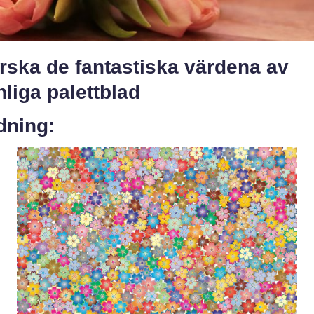
rska de fantastiska värdena av
liga palettblad
dning: