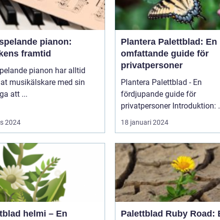
vspelande pianon:
Plantera Palettblad: En
kens framtid
omfattande guide för
privatpersoner
pelande pianon har alltid
lat musikälskare med sin
Plantera Palettblad - En
a att ...
fördjupande guide för
privatpers
s 2024
18 januari 2024
tblad helmi – En
Palettblad Ruby Road: 