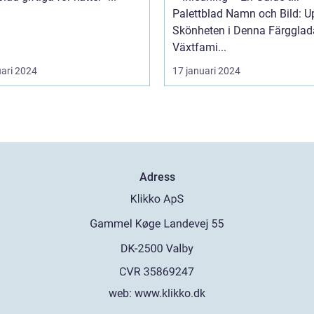
Palettblad Namn och Bild: U
Skönheten i Denna Färgglad
Växtfami...
uari 2024
17 januari 2024
Adress
web:
www.klikko.dk