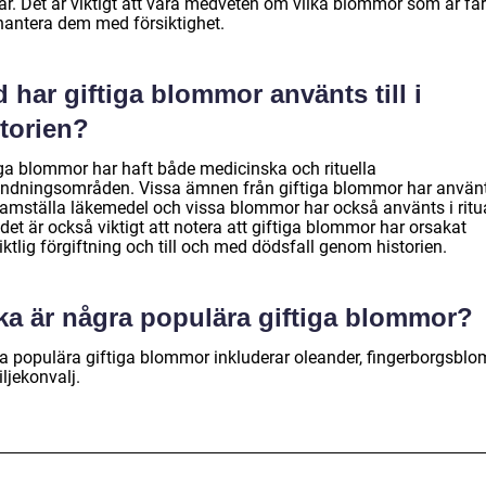
är. Det är viktigt att vara medveten om vilka blommor som är far
hantera dem med försiktighet.
 har giftiga blommor använts till i
storien?
iga blommor har haft både medicinska och rituella
ndningsområden. Vissa ämnen från giftiga blommor har använt
framställa läkemedel och vissa blommor har också använts i ritua
et är också viktigt att notera att giftiga blommor har orsakat
ktlig förgiftning och till och med dödsfall genom historien.
lka är några populära giftiga blommor?
a populära giftiga blommor inkluderar oleander, fingerborgsbl
iljekonvalj.