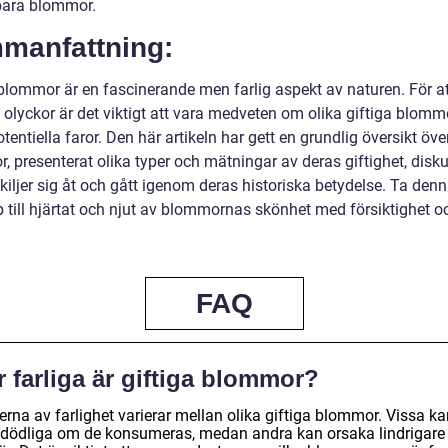
ara blommor.
manfattning:
 blommor är en fascinerande men farlig aspekt av naturen. För at
 olyckor är det viktigt att vara medveten om olika giftiga blomm
tentiella faror. Den här artikeln har gett en grundlig översikt över
 presenterat olika typer och mätningar av deras giftighet, disku
kiljer sig åt och gått igenom deras historiska betydelse. Ta den
 till hjärtat och njut av blommornas skönhet med försiktighet o
FAQ
 farliga är giftiga blommor?
rna av farlighet varierar mellan olika giftiga blommor. Vissa ka
 dödliga om de konsumeras, medan andra kan orsaka lindrigare