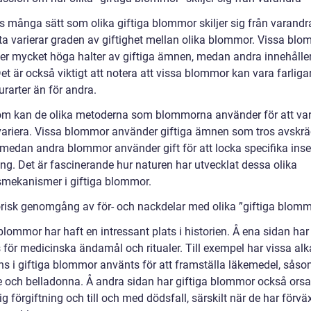
ns många sätt som olika giftiga blommor skiljer sig från varandr
sta varierar graden av giftighet mellan olika blommor. Vissa bl
ler mycket höga halter av giftiga ämnen, medan andra innehåller
Det är också viktigt att notera att vissa blommor kan vara farliga
urarter än för andra.
m kan de olika metoderna som blommorna använder för att va
 variera. Vissa blommor använder giftiga ämnen som tros avskr
, medan andra blommor använder gift för att locka specifika inse
ing. Det är fascinerande hur naturen har utvecklat dessa olika
smekanismer i giftiga blommor.
orisk genomgång av för- och nackdelar med olika ”giftiga blom
blommor har haft en intressant plats i historien. Å ena sidan har
 för medicinska ändamål och ritualer. Till exempel har vissa alk
ns i giftiga blommor använts för att framställa läkemedel, sås
e och belladonna. Å andra sidan har giftiga blommor också ors
ig förgiftning och till och med dödsfall, särskilt när de har förvä