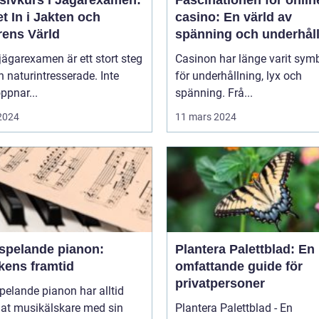
t In i Jakten och
casino: En värld av
rens Värld
spänning och underhål
 jägarexamen är ett stort steg
Casinon har länge varit sym
n naturintresserade. Inte
för underhållning, lyx och
ppnar...
spänning. Frå...
 2024
11 mars 2024
vspelande pianon:
Plantera Palettblad: En
kens framtid
omfattande guide för
privatpersoner
pelande pianon har alltid
lat musikälskare med sin
Plantera Palettblad - En