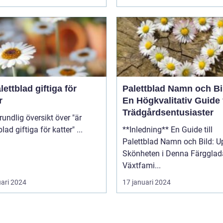
lettblad giftiga för
Palettblad Namn och Bi
r
En Högkvalitativ Guide 
Trädgårdsentusiaster
palettblad giftiga för katter" ...
**Inledning** En Guide till
Palettblad Namn och Bild: U
Skönheten i Denna Färgglad
Växtfami...
uari 2024
17 januari 2024