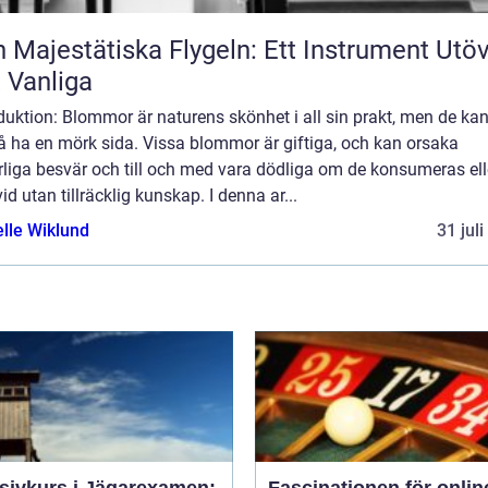
 Majestätiska Flygeln: Ett Instrument Utö
 Vanliga
duktion: Blommor är naturens skönhet i all sin prakt, men de ka
å ha en mörk sida. Vissa blommor är giftiga, och kan orsaka
rliga besvär och till och med vara dödliga om de konsumeras ell
vid utan tillräcklig kunskap. I denna ar...
elle Wiklund
31 jul
nsivkurs i Jägarexamen:
Fascinationen för onlin