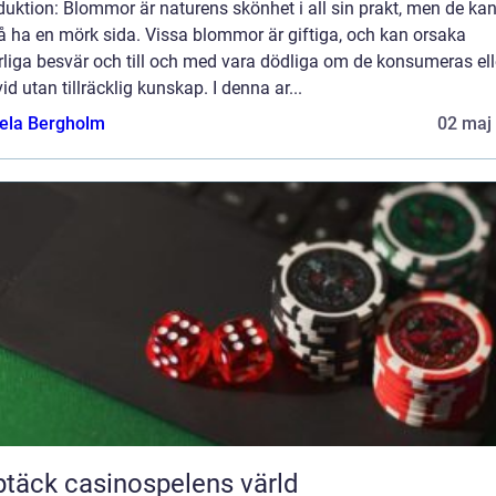
duktion: Blommor är naturens skönhet i all sin prakt, men de ka
å ha en mörk sida. Vissa blommor är giftiga, och kan orsaka
rliga besvär och till och med vara dödliga om de konsumeras ell
vid utan tillräcklig kunskap. I denna ar...
ela Bergholm
02 maj
täck casinospelens värld