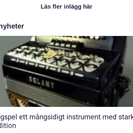
Läs fler inlägg här
 nyheter
ngsidigt instrument med stark
dition