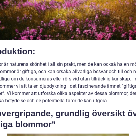
oduktion:
 är naturens skönhet i all sin prakt, men de kan också ha en mö
lommor är giftiga, och kan orsaka allvarliga besvär och till och
liga om de konsumeras eller rörs vid utan tillräcklig kunskap. I
kommer vi att ta en djupdykning i det fascinerande ämnet ”giftig
”. Vi kommer att utforska olika aspekter av dessa blommor, de
ka betydelse och de potentiella faror de kan utgöra.
vergripande, grundlig översikt ö
ftiga blommor”