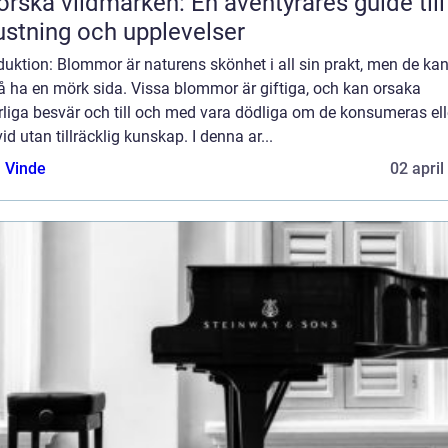
orska vildmarken: En äventyrares guide till
ustning och upplevelser
duktion: Blommor är naturens skönhet i all sin prakt, men de ka
å ha en mörk sida. Vissa blommor är giftiga, och kan orsaka
rliga besvär och till och med vara dödliga om de konsumeras ell
vid utan tillräcklig kunskap. I denna ar...
 Vinde
02 april