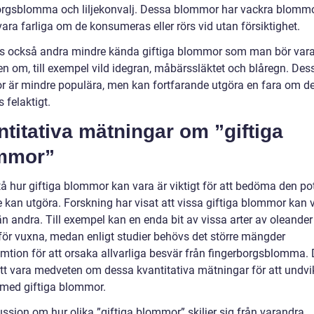
orgsblomma och liljekonvalj. Dessa blommor har vackra blomm
ara farliga om de konsumeras eller rörs vid utan försiktighet.
ns också andra mindre kända giftiga blommor som man bör var
n om, till exempel vild idegran, måbärssläktet och blåregn. Des
 är mindre populära, men kan fortfarande utgöra en fara om d
 felaktigt.
titativa mätningar om ”giftiga
mmor”
tå hur giftiga blommor kan vara är viktigt för att bedöma den pot
e kan utgöra. Forskning har visat att vissa giftiga blommor kan 
än andra. Till exempel kan en enda bit av vissa arter av oleander
 för vuxna, medan enligt studier behövs det större mängder
mtion för att orsaka allvarliga besvär från fingerborgsblomma. 
 att vara medveten om dessa kvantitativa mätningar för att undvi
 med giftiga blommor.
ssion om hur olika ”giftiga blommor” skiljer sig från varandra