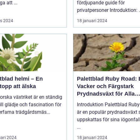
a att ...
fördjupande guide för
privatpers
s 2024
18 januari 2024
tblad helmi – En
Palettblad Ruby Road: 
topp att älska
Vacker och Färgstark
Prydnadsväxt för Alla
forska växtriket är en ständig
Trädgårdar
till glädje och fascination för
Introduktion Palettblad Ruby Road
rfarna trädgårdsmäs...
är en populär prydnadsväxt
uppskattas för sina iögonfa
...
uari 2024
18 januari 2024