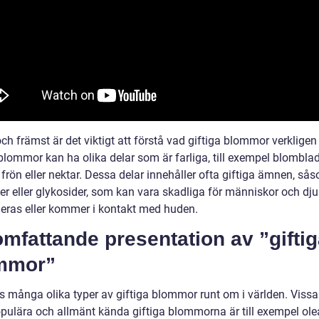
ch främst är det viktigt att förstå vad giftiga blommor verkligen 
blommor kan ha olika delar som är farliga, till exempel blomblad
, frön eller nektar. Dessa delar innehåller ofta giftiga ämnen, så
der eller glykosider, som kan vara skadliga för människor och dj
ras eller kommer i kontakt med huden.
mfattande presentation av ”gifti
mmor”
ns många olika typer av giftiga blommor runt om i världen. Vissa
pulära och allmänt kända giftiga blommorna är till exempel ole