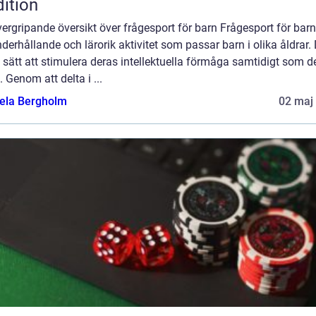
dition
ergripande översikt över frågesport för barn Frågesport för barn
derhållande och lärorik aktivitet som passar barn i olika åldrar.
t sätt att stimulera deras intellektuella förmåga samtidigt som d
t. Genom att delta i ...
ela Bergholm
02 maj