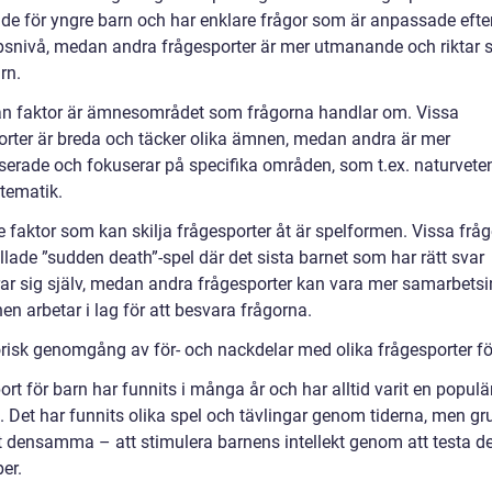
de för yngre barn och har enklare frågor som är anpassade efte
snivå, medan andra frågesporter är mer utmanande och riktar 
rn.
n faktor är ämnesområdet som frågorna handlar om. Vissa
orter är breda och täcker olika ämnen, medan andra är mer
iserade och fokuserar på specifika områden, som t.ex. naturvet
atematik.
e faktor som kan skilja frågesporter åt är spelformen. Vissa frå
llade ”sudden death”-spel där det sista barnet som har rätt svar
rar sig själv, medan andra frågesporter kan vara mer samarbetsi
en arbetar i lag för att besvara frågorna.
orisk genomgång av för- och nackdelar med olika frågesporter fö
rt för barn har funnits i många år och har alltid varit en populä
t. Det har funnits olika spel och tävlingar genom tiderna, men g
it densamma – att stimulera barnens intellekt genom att testa d
er.