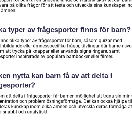
vara på olika frågor för att testa och utveckla sina kunskaper i
a ämnen.
ka typer av frågesporter finns för barn?
finns olika typer av frågesporter för barn, såsom quizar med
änbildande eller ämnesspecifika frågor, tävlingar där barnen sva
m att trycka på knappar eller använda signalringare, samt
sporter inspirerade av populära barnböcker eller filmer.
ken nytta kan barn få av att delta i
ågesporter?
 att delta i frågesporter får barnen möjlighet att träna sin min
entration och problemlösningsförmåga. Det kan också hjälpa till
deras kunskap inom olika ämnen och utveckla deras förmåga at
a snabbt och analytiskt.