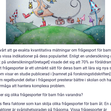
svårt att ge exakta kvantitativa mätningar om frågesport för bar
s vissa indikationer på dess popularitet. Enligt en undersökning 
 på undersökningsföretaget] visade det sig att 70% av föräldrar
t frågesporter är ett utmärkt sätt för deras barn att lära sig nya 
 visar en studie publicerad i [namnet på forskningstidskriften] 
 regelbundet deltar i frågesport presterar bättre i skolan och ha
rmåga att hantera komplexa problem.
jer sig olika frågesporter för barn från varandra?
s flera faktorer som kan skilja olika frågesporter för barn åt. En 
aktorer är svårighetsgraden på frågorna. Vissa frågesporter är