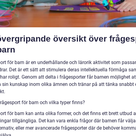
vergripande översikt över fråges
barn
rt för barn är en underhållande och lärorik aktivitet som passar
drar. Det är ett sätt att stimulera deras intellektuella förmåga sa
ar roligt. Genom att delta i frågesporter får barnen möjlighet at
a sin kunskap inom olika ämnen och tränar på att tänka snabbt
kt.
rågesport för barn och vilka typer finns?
rt för barn kan anta olika former, och det finns ett brett utbud 
ingar tillgängliga. Det kan vara enkla frågor där barnen får välj
lternativ, eller mer avancerade frågesporter där de behöver komm
jälva.