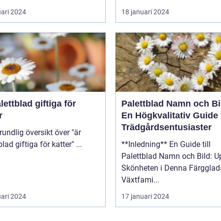
uari 2024
18 januari 2024
lettblad giftiga för
Palettblad Namn och Bi
r
En Högkvalitativ Guide 
Trädgårdsentusiaster
palettblad giftiga för katter" ...
**Inledning** En Guide till
Palettblad Namn och Bild: U
Skönheten i Denna Färgglad
Växtfami...
uari 2024
17 januari 2024