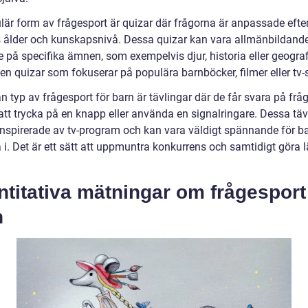
lär form av frågesport är quizar där frågorna är anpassade efte
 ålder och kunskapsnivå. Dessa quizar kan vara allmänbildande 
e på specifika ämnen, som exempelvis djur, historia eller geograf
en quizar som fokuserar på populära barnböcker, filmer eller tv-s
 typ av frågesport för barn är tävlingar där de får svara på frå
tt trycka på en knapp eller använda en signalringare. Dessa täv
 inspirerade av tv-program och kan vara väldigt spännande för b
a i. Det är ett sätt att uppmuntra konkurrens och samtidigt göra 
titativa mätningar om frågesport
n