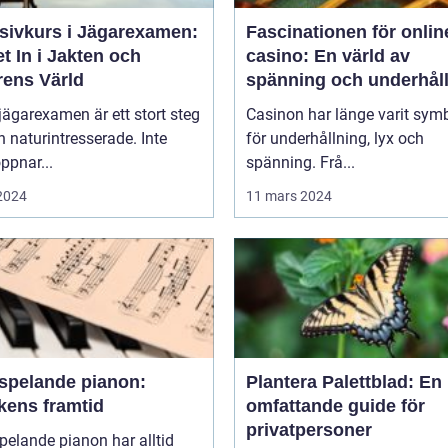
nsivkurs i Jägarexamen:
Fascinationen för onlin
t In i Jakten och
casino: En värld av
rens Värld
spänning och underhål
 jägarexamen är ett stort steg
Casinon har länge varit sym
n naturintresserade. Inte
för underhållning, lyx och
ppnar...
spänning. Frå...
 2024
11 mars 2024
vspelande pianon:
Plantera Palettblad: En
kens framtid
omfattande guide för
privatpersoner
pelande pianon har alltid