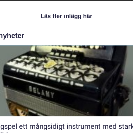
Läs fler inlägg här
 nyheter
ngsidigt instrument med stark