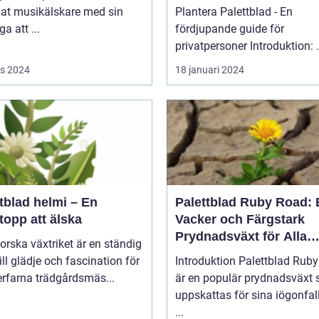
lat musikälskare med sin
Plantera Palettblad - En
a att ...
fördjupande guide för
privatpers
s 2024
18 januari 2024
tblad helmi – En
Palettblad Ruby Road: 
topp att älska
Vacker och Färgstark
Prydnadsväxt för Alla
forska växtriket är en ständig
Trädgårdar
till glädje och fascination för
Introduktion Palettblad Ruby Road
rfarna trädgårdsmäs...
är en populär prydnadsväxt
uppskattas för sina iögonfa
...