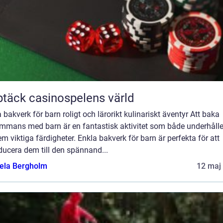
täck casinospelens värld
 bakverk för barn roligt och lärorikt kulinariskt äventyr Att baka
sammans med barn är en fantastisk aktivitet som både underhålle
em viktiga färdigheter. Enkla bakverk för barn är perfekta för att
ducera dem till den spännand...
ela Bergholm
12 maj