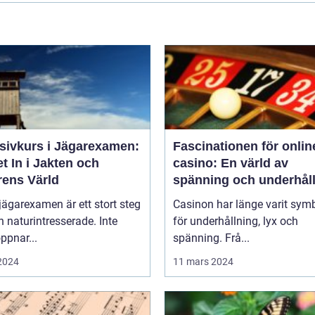
nsivkurs i Jägarexamen:
Fascinationen för onlin
t In i Jakten och
casino: En värld av
rens Värld
spänning och underhål
 jägarexamen är ett stort steg
Casinon har länge varit sym
n naturintresserade. Inte
för underhållning, lyx och
ppnar...
spänning. Frå...
 2024
11 mars 2024