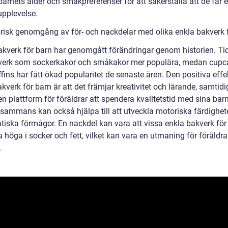
arnets ålder och smakpreferenser för att säkerställa att de får 
upplevelse.
orisk genomgång av för- och nackdelar med olika enkla bakverk 
akverk för barn har genomgått förändringar genom historien. Ti
verk som sockerkakor och småkakor mer populära, medan cupc
ins har fått ökad popularitet de senaste åren. Den positiva effe
kverk för barn är att det främjar kreativitet och lärande, samtid
en plattform för föräldrar att spendera kvalitetstid med sina barn
llsammans kan också hjälpa till att utveckla motoriska färdighet
iska förmågor. En nackdel kan vara att vissa enkla bakverk för
 höga i socker och fett, vilket kan vara en utmaning för föräldrar
.