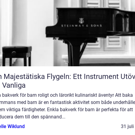
 Majestätiska Flygeln: Ett Instrument Utö
 Vanliga
 bakverk för barn roligt och lärorikt kulinariskt äventyr Att baka
sammans med barn är en fantastisk aktivitet som både underhålle
em viktiga färdigheter. Enkla bakverk för barn är perfekta för att
ducera dem till den spännand...
elle Wiklund
31 jul