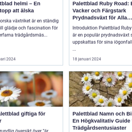
tblad helmi – En
Palettblad Ruby Road: 
topp att älska
Vacker och Färgstark
Prydnadsväxt för Alla
forska växtriket är en ständig
Trädgårdar
till glädje och fascination för
Introduktion Palettblad Ruby Road
rfarna trädgårdsmäs...
är en populär prydnadsväxt
uppskattas för sina iögonfa
...
uari 2024
18 januari 2024
lettblad giftiga för
Palettblad Namn och Bi
r
En Högkvalitativ Guide 
Trädgårdsentusiaster