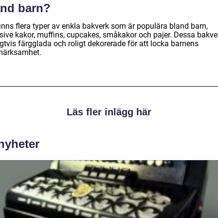
and barn?
inns flera typer av enkla bakverk som är populära bland barn,
usive kakor, muffins, cupcakes, småkakor och pajer. Dessa bakve
gtvis färgglada och roligt dekorerade för att locka barnens
ärksamhet.
Läs fler inlägg här
 nyheter