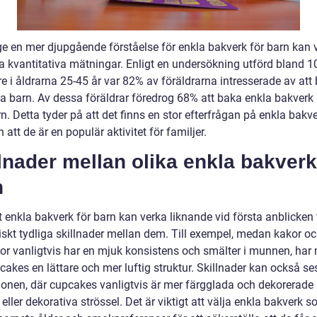
ge en mer djupgående förståelse för enkla bakverk för barn kan vi
a kvantitativa mätningar. Enligt en undersökning utförd bland 
e i åldrarna 25-45 år var 82% av föräldrarna intresserade av att
a barn. Av dessa föräldrar föredrog 68% att baka enkla bakver
n. Detta tyder på att det finns en stor efterfrågan på enkla bakve
 att de är en populär aktivitet för familjer.
lnader mellan olika enkla bakverk
n
t enkla bakverk för barn kan verka liknande vid första anblicken 
tiskt tydliga skillnader mellan dem. Till exempel, medan kakor o
r vanligtvis har en mjuk konsistens och smälter i munnen, har 
akes en lättare och mer luftig struktur. Skillnader kan också ses
ionen, där cupcakes vanligtvis är mer färgglada och dekorerad
 eller dekorativa strössel. Det är viktigt att välja enkla bakverk 