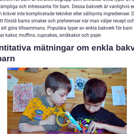
lämpliga och intressanta för barn. Dessa bakverk är vanligtvis e
 kräver inte komplicerade tekniker eller sällsynta ingredienser. D
att förstå barns smaker och preferenser när man väljer recept oc
 att göra tillsammans. Populära typer av enkla bakverk för barn
rar kakor, muffins, cupcakes, småkakor och pajer.
ntitativa mätningar om enkla bak
barn