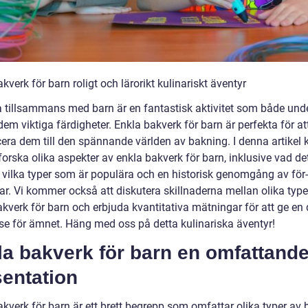
kverk för barn roligt och lärorikt kulinariskt äventyr
a tillsammans med barn är en fantastisk aktivitet som både unde
dem viktiga färdigheter. Enkla bakverk för barn är perfekta för at
cera dem till den spännande världen av bakning. I denna artike
tforska olika aspekter av enkla bakverk för barn, inklusive vad de
, vilka typer som är populära och en historisk genomgång av för
ar. Vi kommer också att diskutera skillnaderna mellan olika type
akverk för barn och erbjuda kvantitativa mätningar för att ge en
lse för ämnet. Häng med oss på detta kulinariska äventyr!
la bakverk för barn en omfattand
sentation
kverk för barn är ett brett begrepp som omfattar olika typer av 