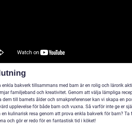
lutning
 enkla bakverk tillsammans med barn är en rolig och lärorik akti
mjar familjeband och kreativitet. Genom att välja lämpliga rece
 dem till barnets ålder och smakpreferenser kan vi skapa en pos
ärd upplevelse för både barn och vuxna. Så varför inte ge er sj
n en kulinarisk resa genom att prova enkla bakverk för barn? Ta
na och gör er redo för en fantastisk tid i köket!