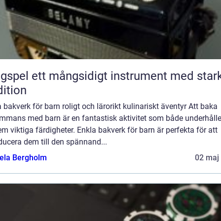
ngsidigt instrument med stark
dition
 bakverk för barn roligt och lärorikt kulinariskt äventyr Att baka
sammans med barn är en fantastisk aktivitet som både underhålle
em viktiga färdigheter. Enkla bakverk för barn är perfekta för att
ducera dem till den spännand...
ela Bergholm
02 maj