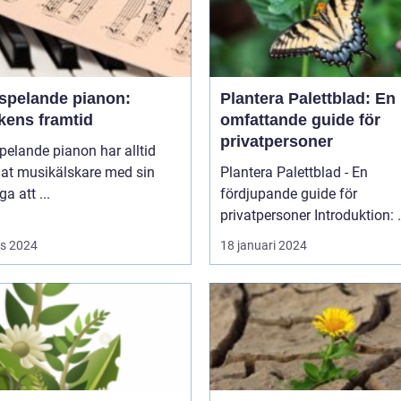
vspelande pianon:
Plantera Palettblad: En
kens framtid
omfattande guide för
privatpersoner
pelande pianon har alltid
lat musikälskare med sin
Plantera Palettblad - En
a att ...
fördjupande guide för
privatpers
s 2024
18 januari 2024