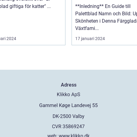
palettblad giftiga för katter" ...
**Inledning** En Guide till
Palettblad Namn och Bild: U
Skönheten i Denna Färgglad
Växtfami...
uari 2024
17 januari 2024
Adress
web:
www.klikko.dk