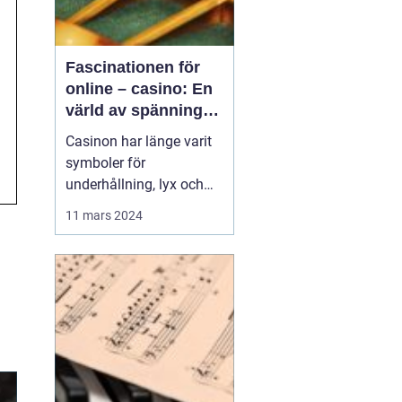
Fascinationen för
online – casino: En
värld av spänning
och underhållning
Casinon har länge varit
symboler för
underhållning, lyx och
spänning. Från de
11 mars 2024
glittrande golv i Las
Vegas till de digitala
spelen på nätet,
fortsätter
casinoupplevelsen att
locka miljontals
besökare var...