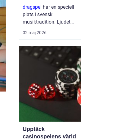
stark tradition
dragspel
har en speciell
plats i svensk
musiktradition. Ljudet
känns igen från
02 maj 2026
folkparker, dansbanor,
visor vid köksbordet och
moderna
scenframträdanden.
Samtidigt är instrumen...
Upptäck
casinospelens värld