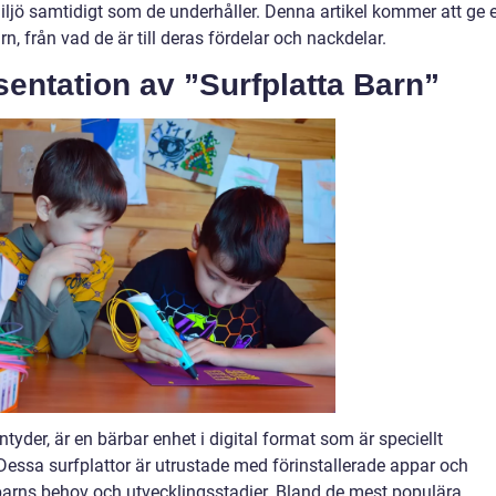
ljö samtidigt som de underhåller. Denna artikel kommer att ge 
rn, från vad de är till deras fördelar och nackdelar.
entation av ”Surfplatta Barn”
tyder, är en bärbar enhet i digital format som är speciellt
 Dessa surfplattor är utrustade med förinstallerade appar och
rns behov och utvecklingsstadier. Bland de mest populära