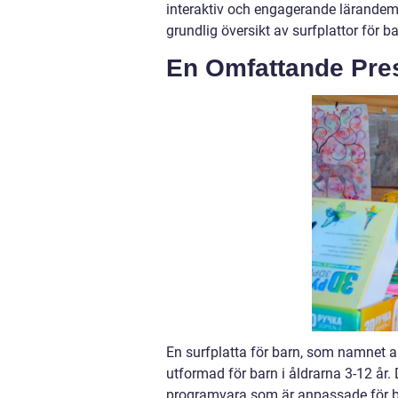
interaktiv och engagerande lärandemi
grundlig översikt av surfplattor för ba
En Omfattande Pres
En surfplatta för barn, som namnet an
utformad för barn i åldrarna 3-12 år.
programvara som är anpassade för ba