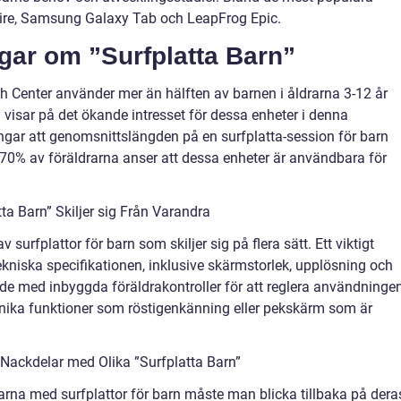
ire, Samsung Galaxy Tab och LeapFrog Epic.
ngar om ”Surfplatta Barn”
ch Center använder mer än hälften av barnen i åldrarna 3-12 år
 visar på det ökande intresset för dessa enheter i denna
ngar att genomsnittslängden på en surfplatta-session för barn
r 70% av föräldrarna anser att dessa enheter är användbara för
ta Barn” Skiljer sig Från Varandra
surfplattor för barn som skiljer sig på flera sätt. Ett viktigt
ekniska specifikationen, inklusive skärmstorlek, upplösning och
stade med inbyggda föräldrakontroller för att reglera användninge
 unika funktioner som röstigenkänning eller pekskärm som är
Nackdelar med Olika ”Surfplatta Barn”
larna med surfplattor för barn måste man blicka tillbaka på dera