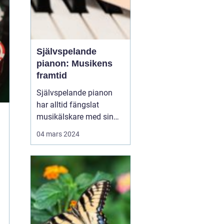
Självspelande
pianon: Musikens
framtid
Självspelande pianon
har alltid fängslat
musikälskare med sin
förmåga att återskapa
04 mars 2024
fängslande pianomusik
utan en pianist. Från de
förhistoriska pianolorna
till de moderna digitala
systemen har teknolog...