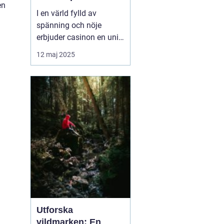
en
I en värld fylld av
spänning och nöje
erbjuder casinon en unik
upplevelse som lockar
12 maj 2025
miljontals människor
världen över. Från
glittrande ljus i Las
Vegas till den digitala
spelvärlden online,
bjuder casinon p&a...
Utforska
vildmarken: En