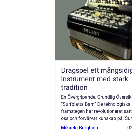
Dragspel ett mångsidigt
instrument med stark
tradition
En Övergripande, Grundlig Översik
”Surfplatta Barn” De teknologiska
framstegen har revolutionerat sätte
oss och förvärvar kunskap på. Sur
för barn har blivit en allt vanligare
Mikaela Bergholm
0