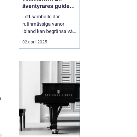
äventyrares guide
till utrustning och
I ett samhälle där
upplevelser
rutinmässiga vanor
ibland kan begränsa vår
kreativitet och
02 april 2025
äventyrslust, finns det
inget som att bege sig ut
i vildmarken för att
återupptäcka frihetens
sanna essens. För må...
n
s