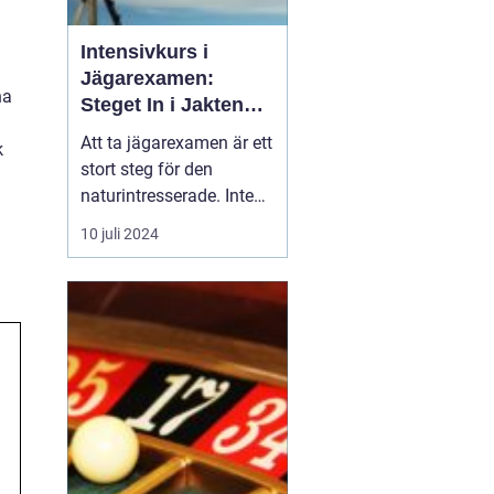
Intensivkurs i
Jägarexamen:
na
Steget In i Jakten
och Naturens Värld
Att ta jägarexamen är ett
k
stort steg för den
naturintresserade. Inte
bara öppnar det dörrar
10 juli 2024
till en av Sveriges äldsta
traditioner jakten utan
det är också en väg till
kunskap om och respekt
för v&ar...