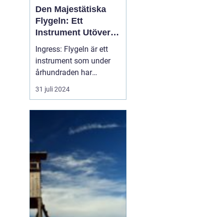
Den Majestätiska
Flygeln: Ett
Instrument Utöver
Det Vanliga
Ingress: Flygeln är ett
instrument som under
århundraden har
förtrollat människor med
31 juli 2024
sitt rika, varma och
kraftfulla ljud. Dess
ståtliga närvaro och
förmåga att leverera en
orkesters bredd av toner
gör...