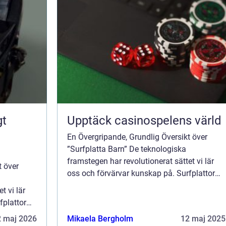
Upptäck casinospelens värld
En Övergripande, Grundlig Översikt över
”Surfplatta Barn” De teknologiska
framstegen har revolutionerat sättet vi lär
t över
oss och förvärvar kunskap på. Surfplattor
för barn har blivit en allt vanligare syn i
t vi lär
hemmen och i klassrummet. Dessa en...
fplattor
 syn i
2 maj 2026
Mikaela Bergholm
12 maj 2025