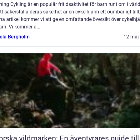
ning Cykling är en populär fritidsaktivitet för barn runt om i värl
tt säkerställa deras säkerhet är en cykelhjälm ett oumbärligt till
na artikel kommer vi att ge en omfattande översikt över cykelhj
arn. Vi kommer a...
ela Bergholm
12 maj
orska vildmarken: En äventyrares guide till