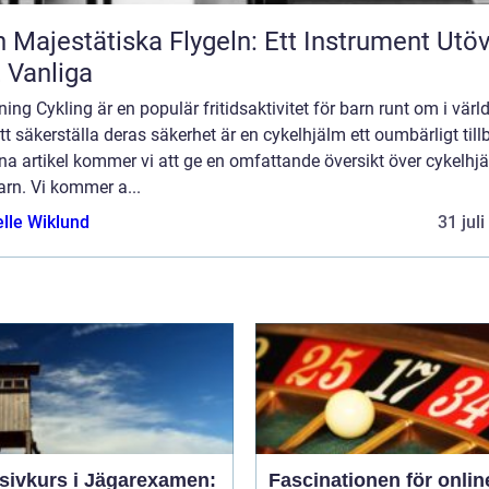
 Majestätiska Flygeln: Ett Instrument Utö
 Vanliga
ning Cykling är en populär fritidsaktivitet för barn runt om i värl
tt säkerställa deras säkerhet är en cykelhjälm ett oumbärligt till
na artikel kommer vi att ge en omfattande översikt över cykelhj
arn. Vi kommer a...
elle Wiklund
31 jul
nsivkurs i Jägarexamen:
Fascinationen för onlin