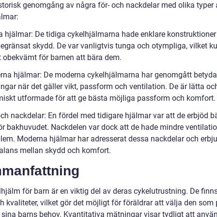
istorisk genomgång av några för- och nackdelar med olika typer 
älmar:
ga hjälmar: De tidiga cykelhjälmarna hade enklare konstruktioner
begränsat skydd. De var vanligtvis tunga och otympliga, vilket k
t obekvämt för barnen att bära dem.
rna hjälmar: De moderna cykelhjälmarna har genomgått betyd
ingar när det gäller vikt, passform och ventilation. De är lätta oc
iskt utformade för att ge bästa möjliga passform och komfort.
och nackdelar: En fördel med tidigare hjälmar var att de erbjöd bä
ör bakhuvudet. Nackdelen var dock att de hade mindre ventilati
blem. Moderna hjälmar har adresserat dessa nackdelar och erbj
balans mellan skydd och komfort.
manfattning
hjälm för barn är en viktig del av deras cykelutrustning. De finns
h kvaliteter, vilket gör det möjligt för föräldrar att välja den som
 sina barns behov. Kvantitativa mätningar visar tydligt att anvä