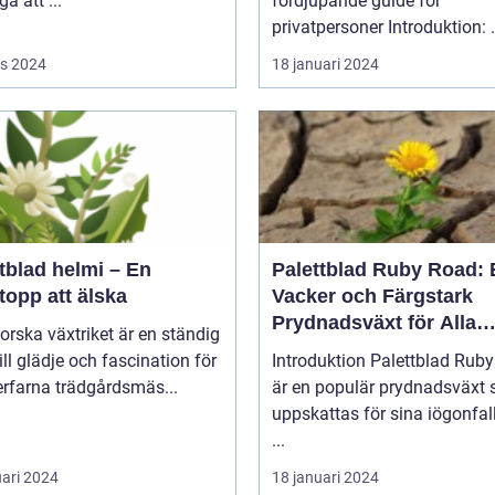
a att ...
fördjupande guide för
privatpers
s 2024
18 januari 2024
tblad helmi – En
Palettblad Ruby Road: 
topp att älska
Vacker och Färgstark
Prydnadsväxt för Alla
forska växtriket är en ständig
Trädgårdar
till glädje och fascination för
Introduktion Palettblad Ruby Road
rfarna trädgårdsmäs...
är en populär prydnadsväxt
uppskattas för sina iögonfa
...
uari 2024
18 januari 2024