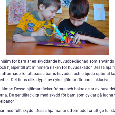
lhjälm för barn är en skyddande huvudbeklädnad som används 
och hjälper till att minimera risken för huvudskador. Dessa hjäl
lt utformade för att passa barns huvuden och erbjuda optimal k
rhet. Det finns olika typer av cykelhjälmar för barn, inklusive:
hjälmar: Dessa hjälmar täcker främre och bakre delar av huvude
orna. De ger tillräckligt med skydd för barn som cyklar på lugna
kelbanor.
ar med fullt skydd: Dessa hjälmar är utformade för att ge fullst