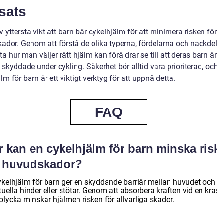
sats
v yttersta vikt att barn bär cykelhjälm för att minimera risken för
ador. Genom att förstå de olika typerna, fördelarna och nackde
a hur man väljer rätt hjälm kan föräldrar se till att deras barn är
skyddade under cykling. Säkerhet bör alltid vara prioriterad, oc
lm för barn är ett viktigt verktyg för att uppnå detta.
FAQ
r kan en cykelhjälm för barn minska ris
r huvudskador?
ykelhjälm för barn ger en skyddande barriär mellan huvudet och
uella hinder eller stötar. Genom att absorbera kraften vid en kr
 olycka minskar hjälmen risken för allvarliga skador.