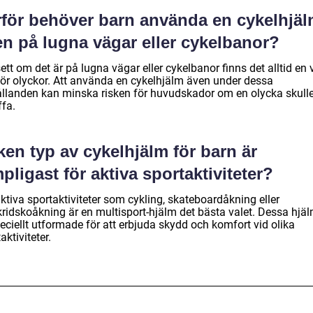
rför behöver barn använda en cykelhjä
en på lugna vägar eller cykelbanor?
tt om det är på lugna vägar eller cykelbanor finns det alltid en 
 för olyckor. Att använda en cykelhjälm även under dessa
ållanden kan minska risken för huvudskador om en olycka skull
ffa.
ken typ av cykelhjälm för barn är
pligast för aktiva sportaktiviteter?
ktiva sportaktiviteter som cykling, skateboardåkning eller
skridskoåkning är en multisport-hjälm det bästa valet. Dessa hjä
eciellt utformade för att erbjuda skydd och komfort vid olika
aktiviteter.