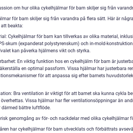
ssion om hur olika cykelhjälmar för barn skiljer sig från varand
lmar för barn skiljer sig från varandra på flera sätt. Här är några
 att beakta:
ial: Cykelhjälmar för barn kan tillverkas av olika material, inklus
EPS-skum (expanderat polystyrenskum) och in-mold-konstruktion
lvalet kan påverka hjälmens vikt och styrka.
rbarhet: En viktig funktion hos en cykelhjälm för barn är justerb
 säkerställa en optimal passform. Vissa hjälmar har justerbara 
ationsmekanismer för att anpassa sig efter barnets huvudstorle
lation: Bra ventilation är viktigt för att barnet ska kunna cykla 
 överhettas. Vissa hjälmar har fler ventilationsöppningar än and
 därmed bättre luftflöde.
orisk genomgång av för- och nackdelar med olika cykelhjälmar f
ren har cykelhjälmar för barn utvecklats och förbättrats avsevä