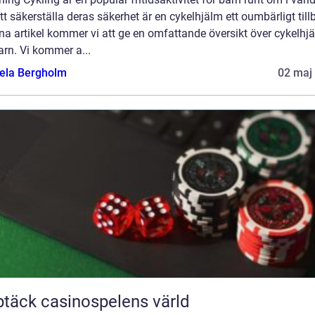
tt säkerställa deras säkerhet är en cykelhjälm ett oumbärligt till
na artikel kommer vi att ge en omfattande översikt över cykelhj
arn. Vi kommer a...
ela Bergholm
02 maj
täck casinospelens värld