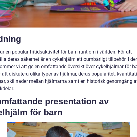
dning
är en populär fritidsaktivitet för barn runt om i världen. För att
lla deras säkerhet är en cykelhjälm ett oumbärligt tillbehör. I d
kommer vi att ge en omfattande översikt över cykelhjälmar för ba
tt diskutera olika typer av hjälmar, deras popularitet, kvantitat
ar, skillnader mellan hjälmarna samt en historisk genomgång av
kdelar.
omfattande presentation av
lhjälm för barn