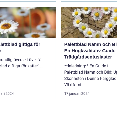
lettblad giftiga för
Palettblad Namn och Bi
r
En Högkvalitativ Guide 
Trädgårdsentusiaster
palettblad giftiga för katter" ...
**Inledning** En Guide till
Palettblad Namn och Bild: U
Skönheten i Denna Färgglad
Växtfami...
uari 2024
17 januari 2024