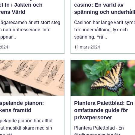
t In i Jakten och
casino: En värld av
rens Värld
spänning och underhål
 jägarexamen är ett stort steg
Casinon har länge varit sym
n naturintresserade. Inte
för underhållning, lyx och
ppnar...
spänning. Frå...
 2024
11 mars 2024
vspelande pianon:
Plantera Palettblad: En
kens framtid
omfattande guide för
privatpersoner
pelande pianon har alltid
lat musikälskare med sin
Plantera Palettblad - En