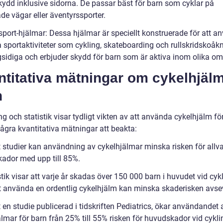
ydd inklusive sidorna. De passar bäst för barn som cyklar på
ade vägar eller äventyrssporter.
isport-hjälmar: Dessa hjälmar är speciellt konstruerade för att 
a sportaktiviteter som cykling, skateboarding och rullskridskoåk
sidiga och erbjuder skydd för barn som är aktiva inom olika o
titativa mätningar om cykelhjälm
n
g och statistik visar tydligt vikten av att använda cykelhjälm fö
några kvantitativa mätningar att beakta:
t studier kan användning av cykelhjälmar minska risken för allva
ador med upp till 85%.
stik visar att varje år skadas över 150 000 barn i huvudet vid cykl
t använda en ordentlig cykelhjälm kan minska skaderisken avsev
t en studie publicerad i tidskriften Pediatrics, ökar användandet 
lmar för barn från 25% till 55% risken för huvudskador vid cykli