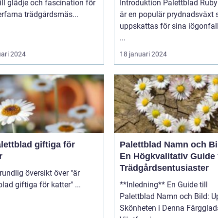
till glädje och fascination för
Introduktion Palettblad Ruby Road
rfarna trädgårdsmäs...
är en populär prydnadsväxt
uppskattas för sina iögonfa
...
uari 2024
18 januari 2024
lettblad giftiga för
Palettblad Namn och Bi
r
En Högkvalitativ Guide 
Trädgårdsentusiaster
palettblad giftiga för katter" ...
**Inledning** En Guide till
Palettblad Namn och Bild: U
Skönheten i Denna Färgglad