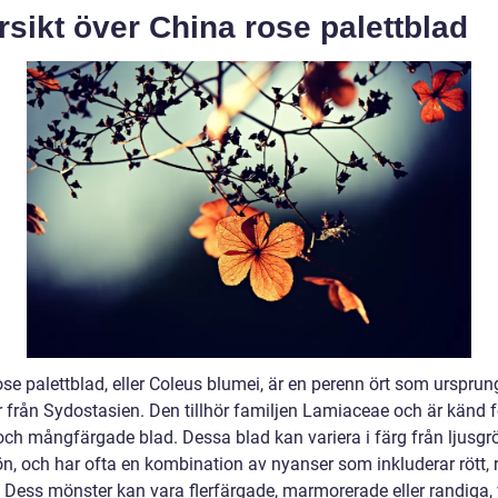
sikt över China rose palettblad
se palettblad, eller Coleus blumei, är en perenn ört som ursprun
från Sydostasien. Den tillhör familjen Lamiaceae och är känd f
ch mångfärgade blad. Dessa blad kan variera i färg från ljusgrön
, och har ofta en kombination av nyanser som inkluderar rött, ro
. Dess mönster kan vara flerfärgade, marmorerade eller randiga, 