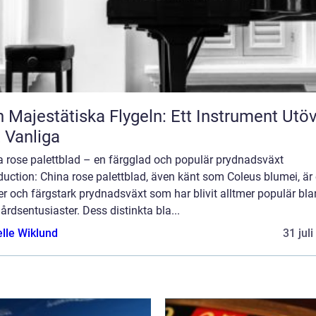
 Majestätiska Flygeln: Ett Instrument Utö
 Vanliga
a rose palettblad – en färgglad och populär prydnadsväxt
duction: China rose palettblad, även känt som Coleus blumei, är
r och färgstark prydnadsväxt som har blivit alltmer populär bl
årdsentusiaster. Dess distinkta bla...
elle Wiklund
31 jul