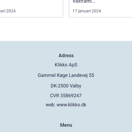
Växtfami...
uari 2024
17 januari 2024
Adress
web:
www.klikko.dk
Menu