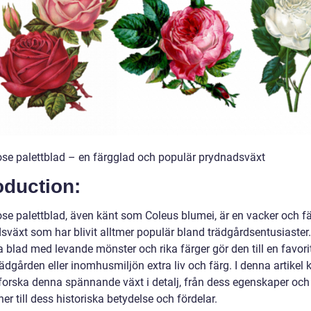
ose palettblad – en färgglad och populär prydnadsväxt
oduction:
ose palettblad, även känt som Coleus blumei, är en vacker och f
sväxt som har blivit alltmer populär bland trädgårdsentusiaster
a blad med levande mönster och rika färger gör den till en favori
rädgården eller inomhusmiljön extra liv och färg. I denna artike
utforska denna spännande växt i detalj, från dess egenskaper och
ner till dess historiska betydelse och fördelar.