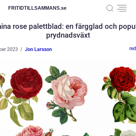
FRITIDTILLSAMMANS.
se
ina rose palettblad: en färgglad och popu
prydnadsväxt
red
ber 2023
Jon Larsson