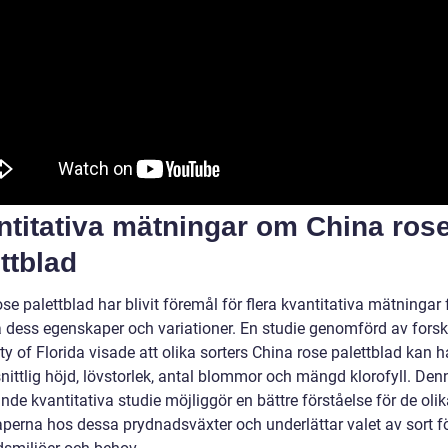
ntitativa mätningar om China ros
ttblad
se palettblad har blivit föremål för flera kvantitativa mätningar f
dess egenskaper och variationer. En studie genomförd av forsk
ty of Florida visade att olika sorters China rose palettblad kan h
ittlig höjd, lövstorlek, antal blommor och mängd klorofyll. Den
de kvantitativa studie möjliggör en bättre förståelse för de oli
perna hos dessa prydnadsväxter och underlättar valet av sort fö