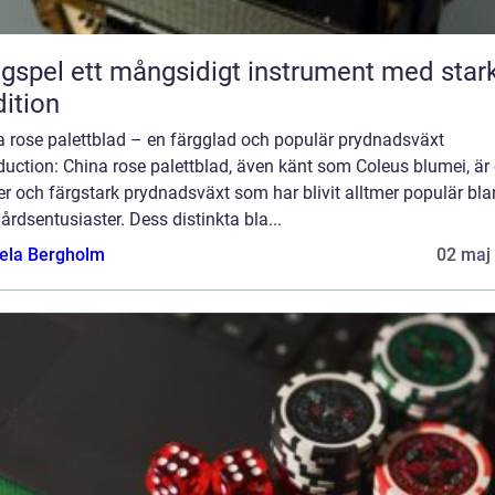
ngsidigt instrument med stark
dition
a rose palettblad – en färgglad och populär prydnadsväxt
duction: China rose palettblad, även känt som Coleus blumei, är
r och färgstark prydnadsväxt som har blivit alltmer populär bl
årdsentusiaster. Dess distinkta bla...
ela Bergholm
02 maj