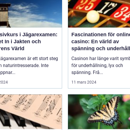
nsivkurs i Jägarexamen:
Fascinationen för onlin
t In i Jakten och
casino: En värld av
rens Värld
spänning och underhål
 jägarexamen är ett stort steg
Casinon har länge varit sym
n naturintresserade. Inte
för underhållning, lyx och
ppnar...
spänning. Frå...
 2024
11 mars 2024