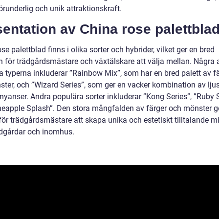
örunderlig och unik attraktionskraft.
entation av China rose palettbla
se palettblad finns i olika sorter och hybrider, vilket ger en bred
on för trädgårdsmästare och växtälskare att välja mellan. Några 
a typerna inkluderar ”Rainbow Mix”, som har en bred palett av fä
nster, och ”Wizard Series”, som ger en vacker kombination av lj
 nyanser. Andra populära sorter inkluderar ”Kong Series”, ”Ruby 
neapple Splash”. Den stora mångfalden av färger och mönster g
för trädgårdsmästare att skapa unika och estetiskt tilltalande mil
ädgårdar och inomhus.