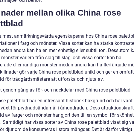
dsmiljöer och behov.
lnader mellan olika China rose
ttblad
e mest anmärkningsvärda egenskaperna hos China rose palettbl
iationer i färg och mönster. Vissa sorter kan ha starka kontraste
 medan andra kan ha en mer enhetlig eller subtil ton. Dessutom 
mönster variera från slag till slag, och vissa sorter kan ha
rade eller randiga mönster medan andra kan ha flerfärgade mö
killnader gör varje China rose palettblad unikt och ger en omfat
d för trädgårdsmästare att utforska och njuta av.
sk genomgång av för- och nackdelar med China rose palettblad
se palettblad har en intressant historisk bakgrund och har varit
 växt för prydnadsändamål i århundraden. Dess attraktionskraft
d av färger och mönster har gjort den till en symbol för skönhe
 Samtidigt har vissa sorter av China rose palettblad visat sig v
för djur om de konsumeras i stora mängder. Det är därför viktigt 