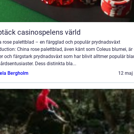
täck casinospelens värld
a rose palettblad – en färgglad och populär prydnadsväxt
duction: China rose palettblad, även känt som Coleus blumei, är
r och färgstark prydnadsväxt som har blivit alltmer populär bl
årdsentusiaster. Dess distinkta bla...
ela Bergholm
12 maj