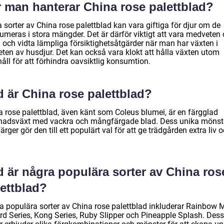
r man hanterar China rose palettblad?
 sorter av China rose palettblad kan vara giftiga för djur om de
umeras i stora mängder. Det är därför viktigt att vara medveten
a och vidta lämpliga försiktighetsåtgärder när man har växten i
eten av husdjur. Det kan också vara klokt att hålla växten utom
åll för att förhindra oavsiktlig konsumtion.
d är China rose palettblad?
a rose palettblad, även känt som Coleus blumei, är en färgglad
nadsväxt med vackra och mångfärgade blad. Dess unika mönst
ärger gör den till ett populärt val för att ge trädgården extra liv 
d är några populära sorter av China ros
lettblad?
a populära sorter av China rose palettblad inkluderar Rainbow M
rd Series, Kong Series, Ruby Slipper och Pineapple Splash. Des