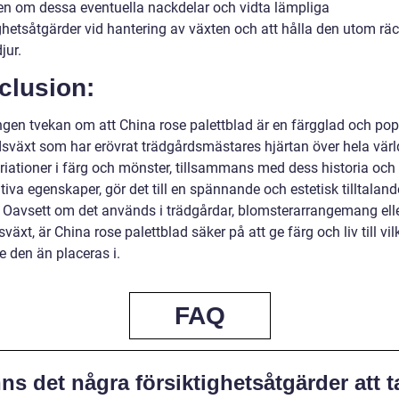
n om dessa eventuella nackdelar och vidta lämpliga
ghetsåtgärder vid hantering av växten och att hålla den utom räc
jur.
clusion:
ingen tvekan om att China rose palettblad är en färgglad och pop
sväxt som har erövrat trädgårdsmästares hjärtan över hela värl
riationer i färg och mönster, tillsammans med dess historia och
tiva egenskaper, gör det till en spännande och estetisk tilltaland
. Oavsett om det används i trädgårdar, blomsterarrangemang el
äxt, är China rose palettblad säker på att ge färg och liv till vil
 den än placeras i.
FAQ
ns det några försiktighetsåtgärder att t