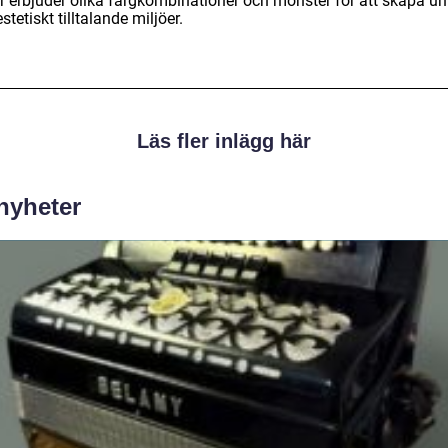
er erbjuder olika färgkombinationer och mönster för att skapa un
stetiskt tilltalande miljöer.
Läs fler inlägg här
 nyheter