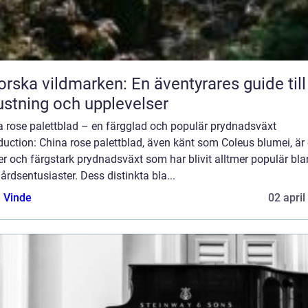
orska vildmarken: En äventyrares guide till
ustning och upplevelser
a rose palettblad – en färgglad och populär prydnadsväxt
duction: China rose palettblad, även känt som Coleus blumei, är
r och färgstark prydnadsväxt som har blivit alltmer populär bl
årdsentusiaster. Dess distinkta bla...
 Vinde
02 april