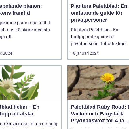
vspelande pianon:
Plantera Palettblad: En
kens framtid
omfattande guide för
privatpersoner
pelande pianon har alltid
lat musikälskare med sin
Plantera Palettblad - En
a att ...
fördjupande guide för
privatpers
s 2024
18 januari 2024
tblad helmi – En
Palettblad Ruby Road: 
topp att älska
Vacker och Färgstark
Prydnadsväxt för Alla
forska växtriket är en ständig
Trädgårdar