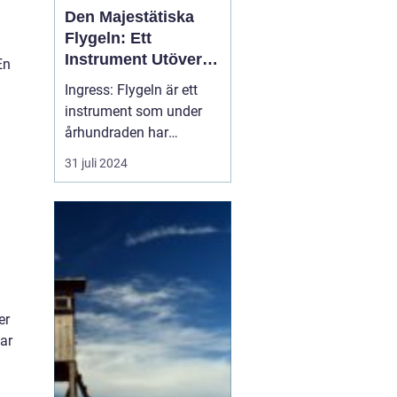
Den Majestätiska
Flygeln: Ett
Instrument Utöver
En
Det Vanliga
Ingress: Flygeln är ett
instrument som under
århundraden har
förtrollat människor med
31 juli 2024
sitt rika, varma och
kraftfulla ljud. Dess
ståtliga närvaro och
förmåga att leverera en
orkesters bredd av toner
gör...
er
ar