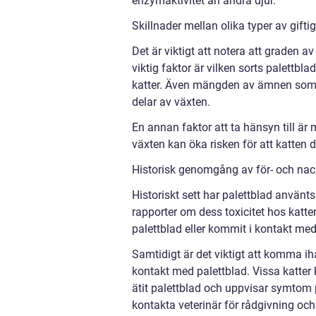
enzymaktivitet än andra djur.
Skillnader mellan olika typer av gifti
Det är viktigt att notera att graden a
viktig faktor är vilken sorts palettbl
katter. Även mängden av ämnen som är 
delar av växten.
En annan faktor att ta hänsyn till ä
växten kan öka risken för att katten
Historisk genomgång av för- och nack
Historiskt sett har palettblad använ
rapporter om dess toxicitet hos katter.
palettblad eller kommit i kontakt med
Samtidigt är det viktigt att komma ih
kontakt med palettblad. Vissa katter
ätit palettblad och uppvisar symtom p
kontakta veterinär för rådgivning oc