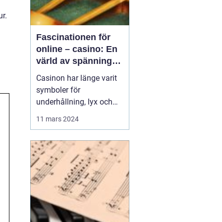
r.
Fascinationen för
online – casino: En
värld av spänning
och underhållning
Casinon har länge varit
symboler för
underhållning, lyx och
spänning. Från de
11 mars 2024
glittrande golv i Las
Vegas till de digitala
spelen på nätet,
fortsätter
casinoupplevelsen att
locka miljontals
besökare var...