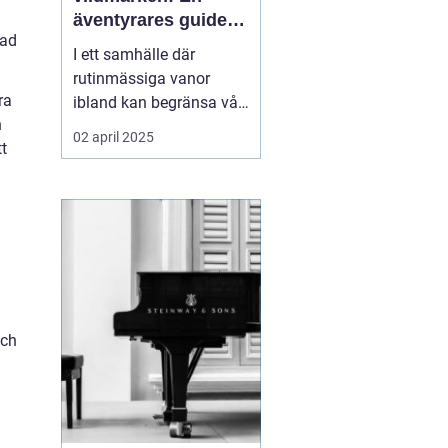
äventyrares guide
lad
till utrustning och
I ett samhälle där
upplevelser
rutinmässiga vanor
ra
ibland kan begränsa vår
n
kreativitet och
02 april 2025
tt
äventyrslust, finns det
inget som att bege sig ut
i vildmarken för att
återupptäcka frihetens
sanna essens. För må...
och