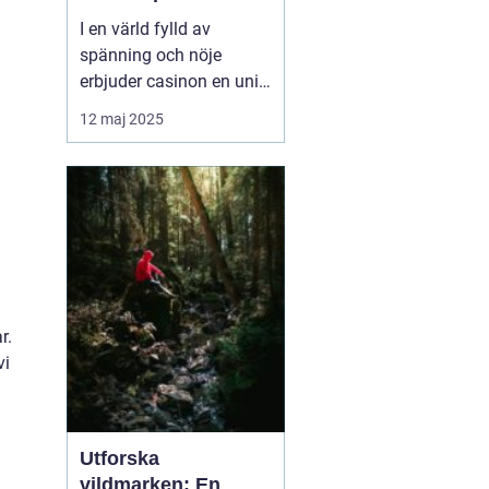
I en värld fylld av
spänning och nöje
erbjuder casinon en unik
upplevelse som lockar
12 maj 2025
miljontals människor
världen över. Från
glittrande ljus i Las
Vegas till den digitala
spelvärlden online,
bjuder casinon p&a...
r.
vi
Utforska
vildmarken: En