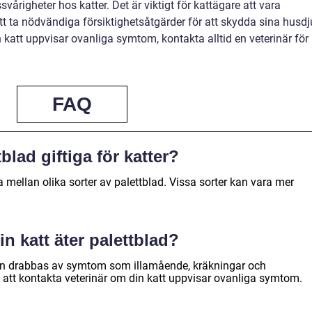
righeter hos katter. Det är viktigt för kattägare att vara
t ta nödvändiga försiktighetsåtgärder för att skydda sina husdju
att uppvisar ovanliga symtom, kontakta alltid en veterinär för
FAQ
tblad giftiga för katter?
a mellan olika sorter av palettblad. Vissa sorter kan vara mer
 katt äter palettblad?
den drabbas av symtom som illamående, kräkningar och
t att kontakta veterinär om din katt uppvisar ovanliga symtom.