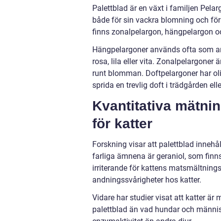
Palettblad är en växt i familjen Pelar
både för sin vackra blomning och för 
finns zonalpelargon, hängpelargon o
Hängpelargoner används ofta som a
rosa, lila eller vita. Zonalpelargoner
runt blomman. Doftpelargoner har olik
sprida en trevlig doft i trädgården el
Kvantitativa mätnin
för katter
Forskning visar att palettblad innehå
farliga ämnena är geraniol, som finn
irriterande för kattens matsmältning
andningssvårigheter hos katter.
Vidare har studier visat att katter är
palettblad än vad hundar och människ