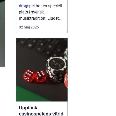
stark tradition
dragspel
har en speciell
plats i svensk
musiktradition. Ljudet
känns igen från
02 maj 2026
folkparker, dansbanor,
visor vid köksbordet och
moderna
scenframträdanden.
Samtidigt är instrumen...
Upptäck
casinospelens värld