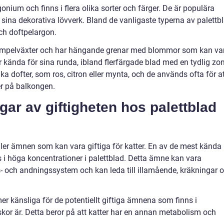
gonium och finns i flera olika sorter och färger. De är populära
sina dekorativa lövverk. Bland de vanligaste typerna av palettb
ch doftpelargon.
mpelväxter och har hängande grenar med blommor som kan va
 är kända för sina runda, ibland flerfärgade blad med en tydlig zo
a dofter, som ros, citron eller mynta, och de används ofta för a
ler på balkongen.
gar av giftigheten hos palettblad
ller ämnen som kan vara giftiga för katter. En av de mest kända
s i höga koncentrationer i palettblad. Detta ämne kan vara
s- och andningssystem och kan leda till illamående, kräkningar 
 mer känsliga för de potentiellt giftiga ämnena som finns i
or är. Detta beror på att katter har en annan metabolism och