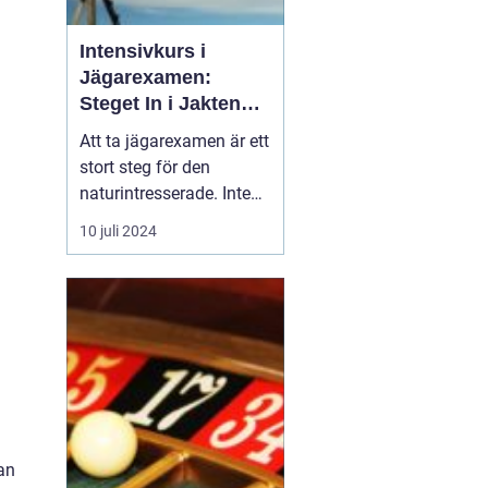
Intensivkurs i
Jägarexamen:
Steget In i Jakten
och Naturens Värld
Att ta jägarexamen är ett
stort steg för den
naturintresserade. Inte
bara öppnar det dörrar
10 juli 2024
till en av Sveriges äldsta
traditioner jakten utan
det är också en väg till
kunskap om och respekt
för v&ar...
an