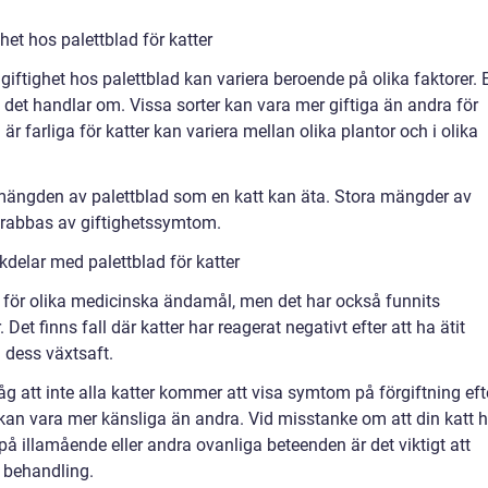
ghet hos palettblad för katter
v giftighet hos palettblad kan variera beroende på olika faktorer. 
ad det handlar om. Vissa sorter kan vara mer giftiga än andra för
farliga för katter kan variera mellan olika plantor och i olika
r mängden av palettblad som en katt kan äta. Stora mängder av
 drabbas av giftighetssymtom.
delar med palettblad för katter
ts för olika medicinska ändamål, men det har också funnits
 Det finns fall där katter har reagerat negativt efter att ha ätit
 dess växtsaft.
åg att inte alla katter kommer att visa symtom på förgiftning eft
 kan vara mer känsliga än andra. Vid misstanke om att din katt h
å illamående eller andra ovanliga beteenden är det viktigt att
h behandling.