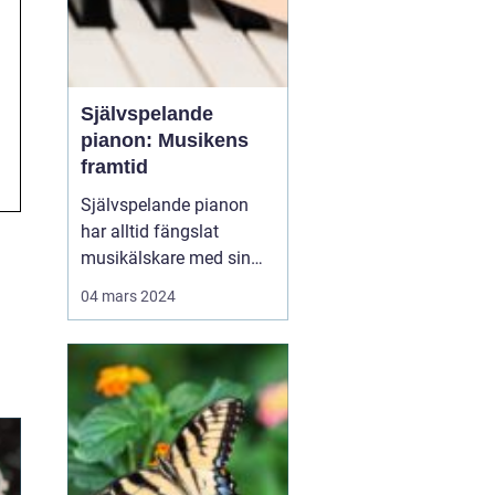
Självspelande
pianon: Musikens
framtid
Självspelande pianon
har alltid fängslat
musikälskare med sin
förmåga att återskapa
04 mars 2024
fängslande pianomusik
utan en pianist. Från de
förhistoriska pianolorna
till de moderna digitala
systemen har teknolog...